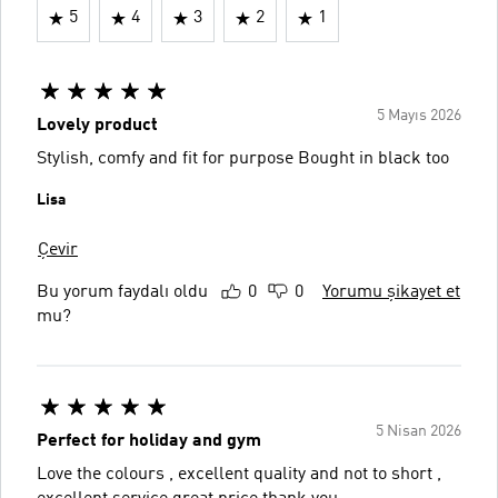
5
4
3
2
1
5 Mayıs 2026
Lovely product
Stylish, comfy and fit for purpose Bought in black too
Lisa
Çevir
Bu yorum faydalı oldu
0
0
Yorumu şikayet et
mu?
5 Nisan 2026
Perfect for holiday and gym
Love the colours , excellent quality and not to short ,