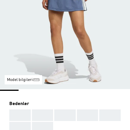
Model bilgileri
Bedenler
AAA
AAA
AAA
AAA
AAA
AAA
AAA