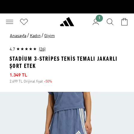
1
/
/
Anasayfa
Kadın
Giyim
4.7
(26)
STADIUM 3-STRIPES TENIS TEMALI JAKARLI
ŞORT ETEK
İndirimli fiyat
1.349 TL
2.699 TL Orijinal fiyat
-50%
İndirim