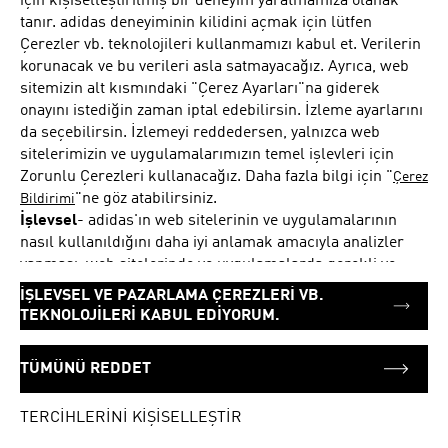
için kişiselleştirilmiş bir deneyim yaratmamıza olanak
Salı
10:00 - 22:00
tanır. adidas deneyiminin kilidini açmak için lütfen
Çarşamba
10:00 - 22:00
Çerezler vb. teknolojileri kullanmamızı kabul et. Verilerin
Perşembe
10:00 - 22:00
korunacak ve bu verileri asla satmayacağız. Ayrıca, web
sitemizin alt kısmındaki "Çerez Ayarları"na giderek
Cuma
10:00 - 22:00
onayını istediğin zaman iptal edebilirsin. İzleme ayarlarını
Cumartesi
10:00 - 22:00
da seçebilirsin. İzlemeyi reddedersen, yalnızca web
sitelerimizin ve uygulamalarımızın temel işlevleri için
Zorunlu Çerezleri kullanacağız. Daha fazla bilgi için "
Çerez
"ne göz atabilirsiniz.
ADRES
Bildirimi
Metromall 1
İşlevsel
-
adidas'ın web sitelerinin ve uygulamalarının
ANKARA
nasıl kullanıldığını daha iyi anlamak amacıyla analizler
34000
yapması, web sitelerinde ve uygulamalarda gerekli ve
Türkiye
işlevsel performans ve tasarım iyileştirmelerini
İŞLEVSEL VE PAZARLAMA ÇEREZLERİ VB.
gerçekleştirmesi, kişiselleştirilmiş bir göz atma ve
TEKNOLOJİLERİ KABUL EDİYORUM.
alışveriş deneyimi sağlaması ve bu amaçlarla iş
Yol tarifi al
ortaklarına bilgi aktarması için Çerezler vb. teknolojileri
TÜMÜNÜ REDDET
kullanmasını kabul ediyorum ve onay veriyorum.
Pazarlama
-
adidas'ın bana uygun ürün teklifleri
TERCİHLERİNİ KİŞİSELLEŞTİR
sunması, bunları sayfalarında veya uygulamalarında ya da
Google, Facebook veya Instagram gibi seçili pazarlama
KONUM