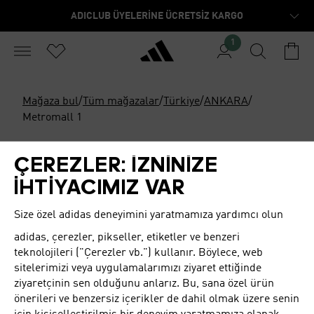
ADICLUB ÜYELERİNE ÜCRETSİZ KARGO
1
Mağaza bul
/
Tüm mağazalar
/
Türkiye
/
ANKARA
/
Metromall 1
Kapalı
Açılış saati: 10:00
ÇEREZLER: İZNİNİZE
ADIDAS STORE ANKARA,
İHTİYACIMIZ VAR
METROMALL
Size özel adidas deneyimini yaratmamıza yardımcı olun
adidas
, çerezler, pikseller, etiketler ve benzeri
teknolojileri ("Çerezler vb.") kullanır. Böylece, web
ÇALIŞMA SAATLERI
sitelerimizi veya uygulamalarımızı ziyaret ettiğinde
ziyaretçinin sen olduğunu anlarız. Bu, sana özel ürün
Pazar
10:00 - 22:00
önerileri ve benzersiz içerikler de dahil olmak üzere senin
Pazartesi
10:00 - 22:00