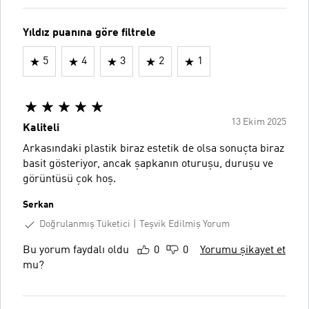
Yıldız puanına göre filtrele
5
4
3
2
1
13 Ekim 2025
Kaliteli
Arkasındaki plastik biraz estetik de olsa sonuçta biraz
basit gösteriyor, ancak şapkanın oturuşu, duruşu ve
görüntüsü çok hoş.
Serkan
Doğrulanmış Tüketici
Teşvik Edilmiş Yorum
Bu yorum faydalı oldu
0
0
Yorumu şikayet et
mu?