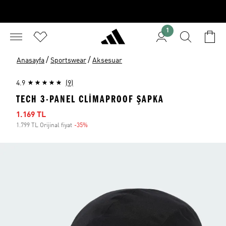
1
/
/
Anasayfa
Sportswear
Aksesuar
4.9
(9)
TECH 3-PANEL CLIMAPROOF ŞAPKA
İndirimli fiyat
1.169 TL
1.799 TL Orijinal fiyat
-35%
İndirim