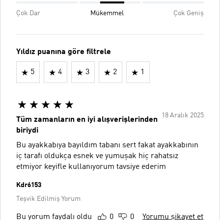
Çok Dar
Mükemmel
Çok Geniş
Yıldız puanına göre filtrele
5
4
3
2
1
18 Aralık 2025
Tüm zamanların en iyi alışverişlerinden
biriydi
Bu ayakkabıya bayıldım tabanı sert fakat ayakkabının
iç tarafı oldukça esnek ve yumuşak hiç rahatsız
etmiyor keyifle kullanıyorum tavsiye ederim
Kdr6153
Teşvik Edilmiş Yorum
Bu yorum faydalı oldu
0
0
Yorumu şikayet et