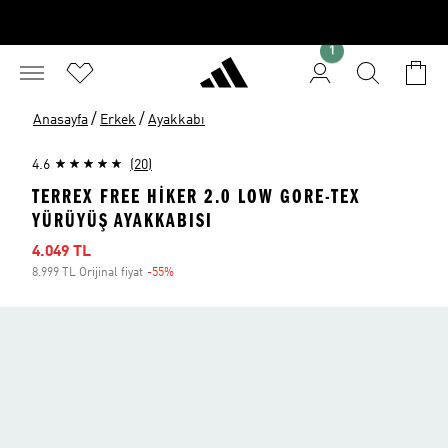
1
/
/
Anasayfa
Erkek
Ayakkabı
4.6
(20)
TERREX FREE HIKER 2.0 LOW GORE-TEX
YÜRÜYÜŞ AYAKKABISI
İndirimli fiyat
4.049 TL
8.999 TL Orijinal fiyat
-55%
İndirim