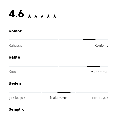
4.6
Konfor
Rahatsız
Konforlu
Kalite
Kötü
Mükemmel
Beden
çok küçük
Mükemmel
çok büyük
Genişlik