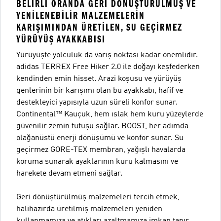
BELIRLI ORANDA GERI DÖNÜŞTÜRÜLMÜŞ VE
YENILENEBILIR MALZEMELERIN
KARIŞIMINDAN ÜRETILEN, SU GEÇIRMEZ
YÜRÜYÜŞ AYAKKABISI
Yürüyüşte yolculuk da varış noktası kadar önemlidir.
adidas TERREX Free Hiker 2.0 ile doğayı keşfederken
kendinden emin hisset. Arazi koşusu ve yürüyüş
genlerinin bir karışımı olan bu ayakkabı, hafif ve
destekleyici yapısıyla uzun süreli konfor sunar.
Continental™ Kauçuk, hem ıslak hem kuru yüzeylerde
güvenilir zemin tutuşu sağlar. BOOST, her adımda
olağanüstü enerji dönüşümü ve konfor sunar. Su
geçirmez GORE-TEX membran, yağışlı havalarda
koruma sunarak ayaklarının kuru kalmasını ve
harekete devam etmeni sağlar.
Geri dönüştürülmüş malzemeleri tercih etmek,
halihazırda üretilmiş malzemeleri yeniden