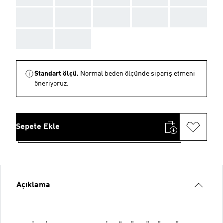
AAA
AAA
AAA
AAA
AAA
AAA
AAA
Standart ölçü.
Normal beden ölçünde sipariş etmeni
öneriyoruz.
Sepete Ekle
Açıklama