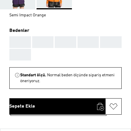
Semi Impact Orange
Bedenler
AAA
AAA
AAA
AAA
AAA
AAA
Standart ölçü.
Normal beden ölçünde sipariş etmeni
öneriyoruz.
Sepete Ekle