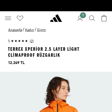
1
/
/
Anasayfa
Kadın
Giyim
5
(2)
TERREX XPERIOR 2.5 LAYER LIGHT
CLIMAPROOF RÜZGARLIK
Fiyat
12.249 TL