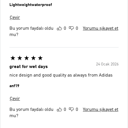
Lightweightwaterproof
Çevir
Bu yorum faydalı oldu
0
0
Yorumu şikayet et
mu?
24 Ocak 2026
great for wet days
nice design and good quality as always from Adidas
anf19
Çevir
Bu yorum faydalı oldu
0
0
Yorumu şikayet et
mu?