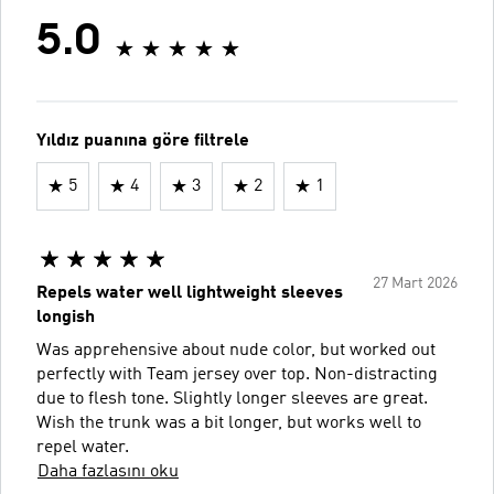
5.0
Yıldız puanına göre filtrele
5
4
3
2
1
27 Mart 2026
Repels water well lightweight sleeves
longish
Was apprehensive about nude color, but worked out
perfectly with Team jersey over top. Non-distracting
due to flesh tone. Slightly longer sleeves are great.
Wish the trunk was a bit longer, but works well to
repel water.
Daha fazlasını oku