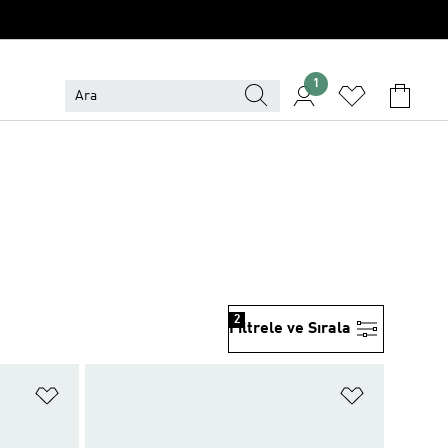
1
2
Filtrele ve Sırala
Favori Listesine Ekle
Favori List