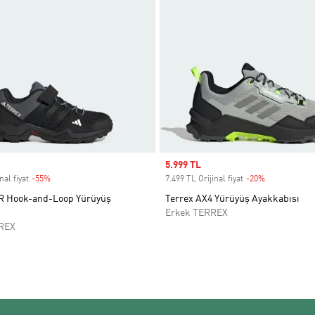
Sale price
5.999 TL
nal fiyat
-55%
Discount
7.499 TL Orijinal fiyat
-20%
Discount
R Hook-and-Loop Yürüyüş
Terrex AX4 Yürüyüş Ayakkabısı
Erkek TERREX
REX