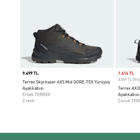
Price
9.499 TL
Sale price
1.614 TL
3.549 TL Oriji
Terrex Skychaser AX5 Mid GORE-TEX Yürüyüş
Ayakkabısı
Terrex AX2
Erkek TERREX
Ayakkabısı
2 renk
Çocuk TER