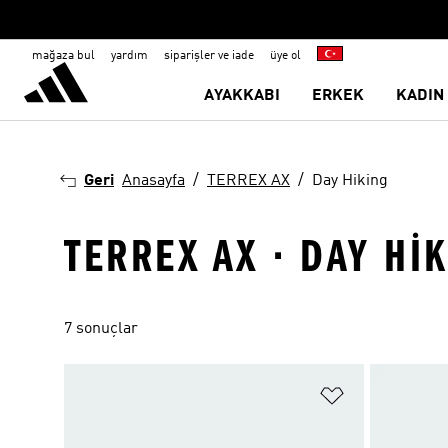
mağaza bul
yardım
siparişler ve iade
üye ol
AYAKKABI
ERKEK
KADIN
Geri
Anasayfa
TERREX AX
Day Hiking
TERREX AX · DAY HI
7 sonuçlar
Favori Listesi