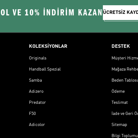
 OL VE 10% İNDİRİM KAZAN
ÜCRETSİZ KAY
KOLEKSİYONLAR
DESTEK
Originals
Müşteri Hizmet
Handball Spezial
Mağaza Rehbe
Samba
Beden Tablos
Adizero
Ödeme
Predator
Teslimat
F50
İade ve Geri 
Adicolor
Sitemap
Bilgi Toplumu