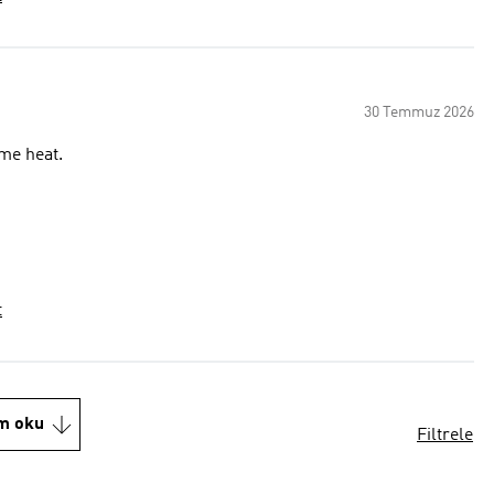
30 Temmuz 2026
eme heat.
t
m oku
Filtrele