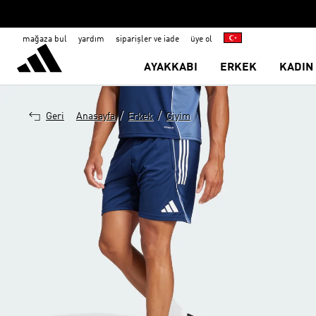
mağaza bul
yardım
siparişler ve iade
üye ol
AYAKKABI
ERKEK
KADIN
/
/
Geri
Anasayfa
Erkek
Giyim