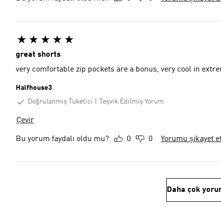
great shorts
very comfortable zip pockets are a bonus, very cool in extr
Halfhouse3
Doğrulanmış Tüketici
Teşvik Edilmiş Yorum
Çevir
Bu yorum faydalı oldu mu?
0
0
Yorumu şikayet e
Daha çok yoru