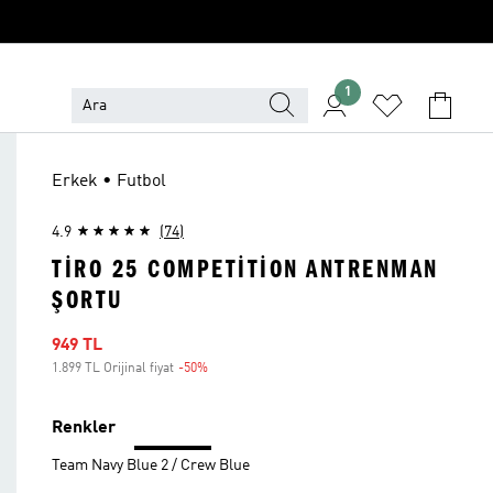
1
Erkek • Futbol
4.9
(74)
TIRO 25 COMPETITION ANTRENMAN
ŞORTU
İndirimli fiyat
949 TL
1.899 TL Orijinal fiyat
-50%
İndirim
Renkler
Team Navy Blue 2 / Crew Blue