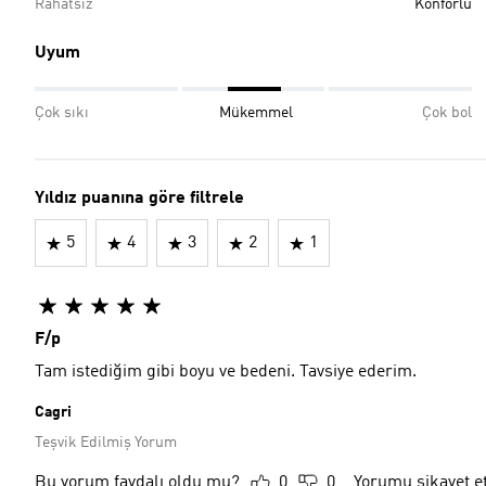
Rahatsız
Konforlu
Uyum
Çok sıkı
Mükemmel
Çok bol
Yıldız puanına göre filtrele
5
4
3
2
1
F/p
Tam istediğim gibi boyu ve bedeni. Tavsiye ederim.
Cagri
Teşvik Edilmiş Yorum
Bu yorum faydalı oldu mu?
0
0
Yorumu şikayet e