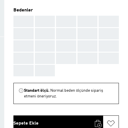
Bedenler
AAA
AAA
AAA
AAA
AAA
AAA
AAA
AAA
AAA
AAA
AAA
AAA
AAA
AAA
AAA
AAA
AAA
AAA
AAA
AAA
AAA
AAA
Standart ölçü.
Normal beden ölçünde sipariş
etmeni öneriyoruz.
Sepete Ekle