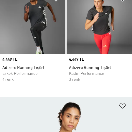
Price
4.449 TL
Price
4.449 TL
Adizero Running Tişört
Adizero Running Tişört
Erkek Performance
Kadın Performance
4 renk
3 renk
Fa