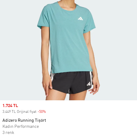
Sale price
1.724 TL
3.449 TL Orijinal fiyat
-50%
Discount
Adizero Running Tişört
Kadın Performance
3 renk