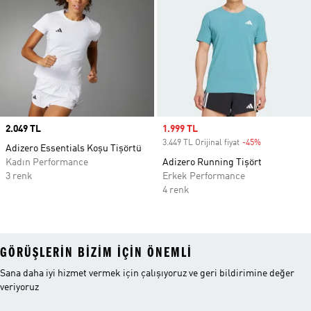
Price
2.049 TL
Sale price
1.999 TL
3.449 TL Orijinal fiyat
-45%
Discount
Adizero Essentials Koşu Tişörtü
Kadın Performance
Adizero Running Tişört
3 renk
Erkek Performance
4 renk
GÖRÜŞLERIN BIZIM IÇIN ÖNEMLI
Sana daha iyi hizmet vermek için çalışıyoruz ve geri bildirimine değer
veriyoruz