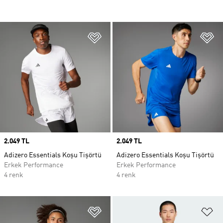
Favori Listesine Ekle
Fa
Price
2.049 TL
Price
2.049 TL
Adizero Essentials Koşu Tişörtü
Adizero Essentials Koşu Tişörtü
Erkek Performance
Erkek Performance
4 renk
4 renk
Favori Listesine Ekle
Fa