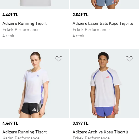
Price
4.449 TL
Price
2.049 TL
Adizero Running Tişört
Adizero Essentials Koşu Tişörtü
Erkek Performance
Erkek Performance
4 renk
4 renk
Favori Listesine Ekle
Fa
Price
4.449 TL
Price
3.399 TL
Adizero Running Tişört
Adizero Archive Koşu Tişörtü
Kadın Performance
Erkek Performance