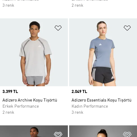
3 renk
2 renk
Favori Listesine Ekle
Fa
Price
3.399 TL
Price
2.049 TL
Adizero Archive Koşu Tişörtü
Adizero Essentials Koşu Tişörtü
Erkek Performance
Kadın Performance
2 renk
3 renk
Favori Listesine Ekle
Fa