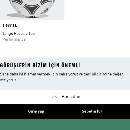
Price
1.699 TL
Tango Rosario Top
Performance
GÖRÜŞLERIN BIZIM IÇIN ÖNEMLI
Sana daha iyi hizmet vermek için çalışıyoruz ve geri bildirimine değer
veriyoruz
Başa dön
Giriş yap
Sepetin (0)