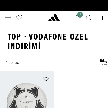
1
TOP · VODAFONE OZEL
INDIRIMI
2
1 sonuç
Favori Listesine Ekle