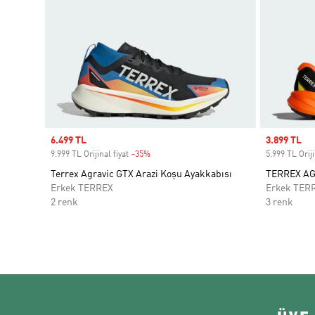
Sale price
6.499 TL
Sale price
3.899 TL
9.999 TL Orijinal fiyat
-35%
Discount
5.999 TL Oriji
Terrex Agravic GTX Arazi Koşu Ayakkabısı
TERREX AG
Erkek TERREX
Erkek TER
2 renk
3 renk