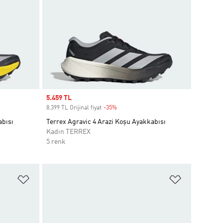
Sale price
5.459 TL
8.399 TL Orijinal fiyat
-35%
Discount
abısı
Terrex Agravic 4 Arazi Koşu Ayakkabısı
Kadın TERREX
5 renk
Favori Listesine Ekle
Favori List