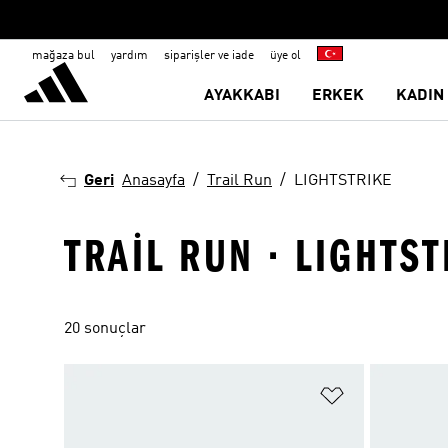
mağaza bul
yardım
siparişler ve iade
üye ol
AYAKKABI
ERKEK
KADIN
Geri
Anasayfa
Trail Run
LIGHTSTRIKE
TRAIL RUN · LIGHTST
20 sonuçlar
Favori Listesi