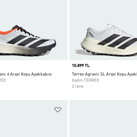
Price
10.899 TL
vic 4 Arazi Koşu Ayakkabısı
Terrex Agravic SL Arazi Koşu Ayak
REX
Kadın TERREX
2 renk
ne Ekle
Favori Listesine Ekle