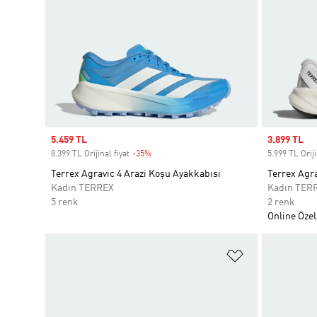
Sale price
5.459 TL
Sale price
3.899 TL
8.399 TL Orijinal fiyat
-35%
Discount
5.999 TL Oriji
Terrex Agravic 4 Arazi Koşu Ayakkabısı
Terrex Agr
Kadın TERREX
Kadın TER
5 renk
2 renk
Online Özel
Favori Listesi