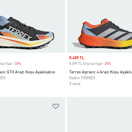
Sale price
5.459 TL
nal fiyat
-35%
Discount
8.399 TL Orijinal fiyat
-35%
Discount
avic GTX Arazi Koşu Ayakkabısı
Terrex Agravic 4 Arazi Koşu Ayakk
REX
Kadın TERREX
5 renk
ne Ekle
Favori Listesine Ekle