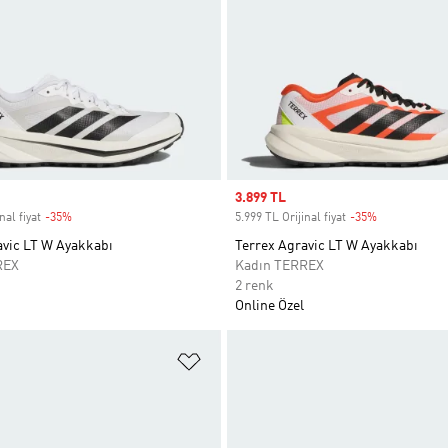
Sale price
3.899 TL
nal fiyat
-35%
Discount
5.999 TL Orijinal fiyat
-35%
Discount
avic LT W Ayakkabı
Terrex Agravic LT W Ayakkabı
REX
Kadın TERREX
2 renk
Online Özel
ne Ekle
Favori Listesine Ekle