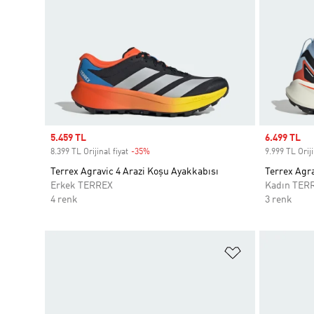
Sale price
5.459 TL
Sale price
6.499 TL
8.399 TL Orijinal fiyat
-35%
Discount
9.999 TL Oriji
Terrex Agravic 4 Arazi Koşu Ayakkabısı
Terrex Agr
Erkek TERREX
Kadın TER
4 renk
3 renk
Favori Listesi