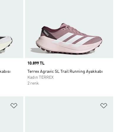
Price
10.899 TL
kabısı
Terrex Agravic SL Trail Running Ayakkabı
Kadın TERREX
2 renk
Favori Listesine Ekle
Favori List