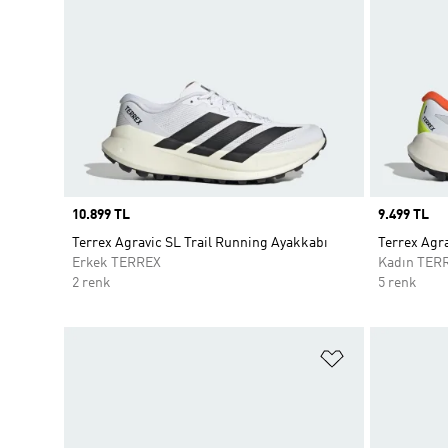
Price
10.899 TL
Price
9.499 TL
Terrex Agravic SL Trail Running Ayakkabı
Terrex Agra
Erkek TERREX
Kadın TER
2 renk
5 renk
Favori Listesi