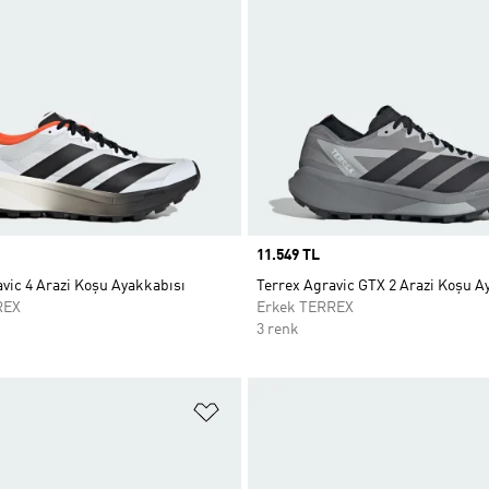
Price
11.549 TL
vic 4 Arazi Koşu Ayakkabısı
Terrex Agravic GTX 2 Arazi Koşu A
REX
Erkek TERREX
3 renk
ne Ekle
Favori Listesine Ekle