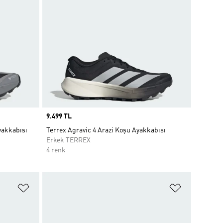
Price
9.499 TL
yakkabısı
Terrex Agravic 4 Arazi Koşu Ayakkabısı
Erkek TERREX
4 renk
Favori Listesine Ekle
Favori List