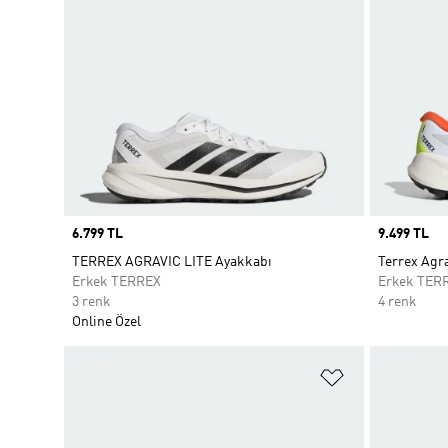
Price
6.799 TL
Price
9.499 TL
TERREX AGRAVIC LITE Ayakkabı
Terrex Agra
Erkek TERREX
Erkek TER
3 renk
4 renk
Online Özel
Favori Listesi