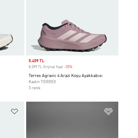
Sale price
5.459 TL
8.399 TL Orijinal fiyat
-35%
Discount
Terrex Agravic 4 Arazi Koşu Ayakkabısı
Kadın TERREX
5 renk
Favori Listesine Ekle
Favori List