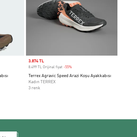
Sale price
3.874 TL
8.499 TL Orijinal fiyat
-55%
Discount
abısı
Terrex Agravic Speed Arazi Koşu Ayakkabısı
Kadın TERREX
3 renk