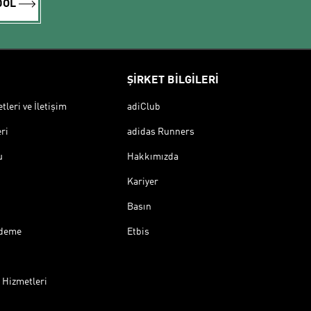
DOL
ŞİRKET BİLGİLERİ
leri ve İletişim
adiClub
ri
adidas Runners
u
Hakkımızda
Kariyer
Basın
Ödeme
Etbis
 Hizmetleri