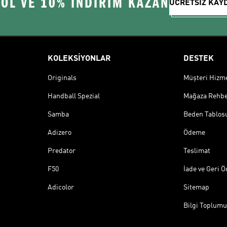
 OL VE 10% İNDİRİM KAZAN
ÜCRETSİZ KAY
KOLEKSİYONLAR
DESTEK
Originals
Müşteri Hizmet
Handball Spezial
Mağaza Rehbe
Samba
Beden Tablos
Adizero
Ödeme
Predator
Teslimat
F50
İade ve Geri 
Adicolor
Sitemap
Bilgi Toplumu