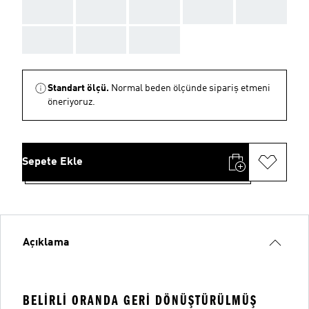
AAA
AAA
AAA
AAA
AAA
AAA
AAA
AAA
Standart ölçü.
Normal beden ölçünde sipariş etmeni
öneriyoruz.
Sepete Ekle
Açıklama
BELIRLI ORANDA GERI DÖNÜŞTÜRÜLMÜŞ