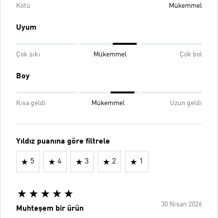
Kötü
Mükemmel
Uyum
Çok sıkı
Mükemmel
Çok bol
Boy
Kısa geldi
Mükemmel
Uzun geldi
Yıldız puanına göre filtrele
5
4
3
2
1
30 Nisan 2026
Muhteşem bir ürün