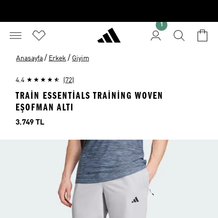
1
/
/
Anasayfa
Erkek
Giyim
4.4
(72)
TRAIN ESSENTIALS TRAINING WOVEN
EŞOFMAN ALTI
Fiyat
3.749 TL