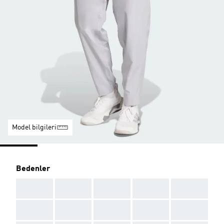
Model bilgileri
Bedenler
AAA
AAA
AAA
AAA
AAA
AAA
AAA
AAA
AAA
AAA