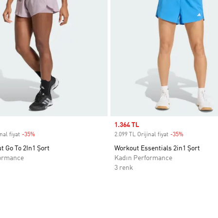
Sale price
1.364 TL
nal fiyat
-35%
Discount
2.099 TL Orijinal fiyat
-35%
Discount
 Go To 2In1 Şort
Workout Essentials 2in1 Şort
ormance
Kadın Performance
3 renk
ne Ekle