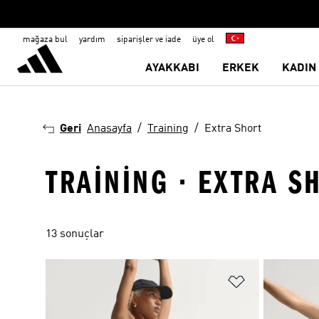
mağaza bul
yardım
siparişler ve iade
üye ol
AYAKKABI
ERKEK
KADIN
Geri
Anasayfa
Training
Extra Short
TRAINING · EXTRA S
13 sonuçlar
Favori Listesi