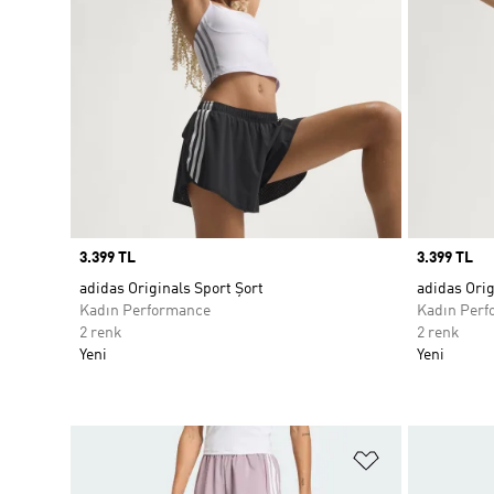
Price
3.399 TL
Price
3.399 TL
adidas Originals Sport Şort
adidas Orig
Kadın Performance
Kadın Perf
2 renk
2 renk
Yeni
Yeni
Favori Listesi