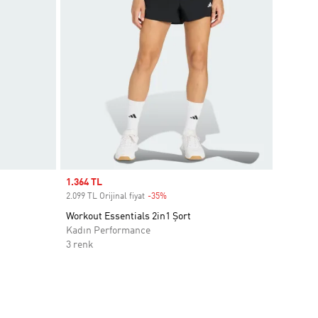
Sale price
1.364 TL
2.099 TL Orijinal fiyat
-35%
Discount
Workout Essentials 2in1 Şort
Kadın Performance
3 renk