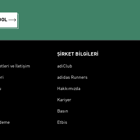
DOL
ŞİRKET BİLGİLERİ
leri ve İletişim
adiClub
ri
adidas Runners
u
Hakkımızda
Kariyer
Basın
Ödeme
Etbis