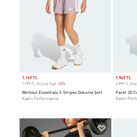
Sale price
1.169 TL
Sale price
1.949 TL
1.799 TL Orijinal fiyat
-35%
Discount
2.999 TL Oriji
Workout Essentials 3-Stripes Dokuma Şort
Pacer 3D C
Kadın Performance
Kadın Perf
Favori Listesi