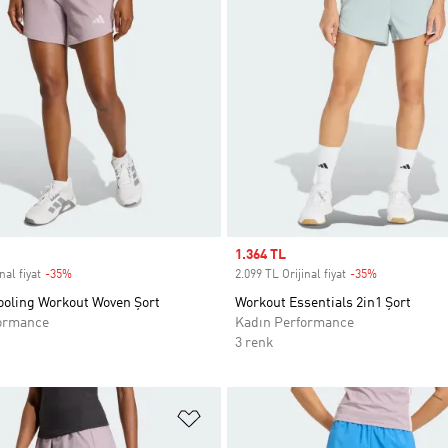
Sale price
1.364 TL
nal fiyat
-35%
Discount
2.099 TL Orijinal fiyat
-35%
Discount
ooling Workout Woven Şort
Workout Essentials 2in1 Şort
ormance
Kadın Performance
3 renk
ne Ekle
Favori Listesine Ekle