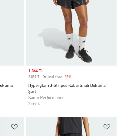
Sale price
1.364 TL
2.099 TL Orijinal fiyat
-35%
Discount
 Dokuma
Hyperglam 3-Stripes Kabartmalı Dokuma
Şort
Kadın Performance
2 renk
Favori Listesine Ekle
Favori List