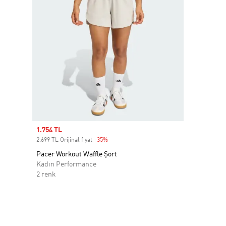
Sale price
1.754 TL
2.699 TL Orijinal fiyat
-35%
Discount
Pacer Workout Waffle Şort
Kadın Performance
2 renk