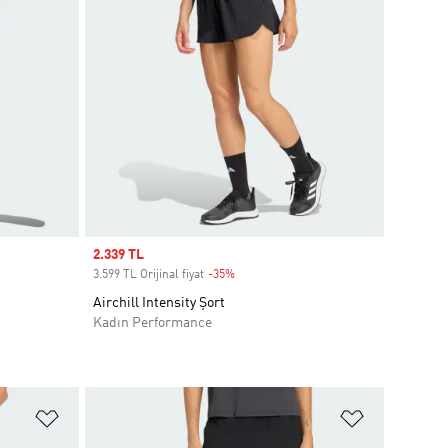
Sale price
2.339 TL
3.599 TL Orijinal fiyat
-35%
Discount
Airchill Intensity Şort
Kadın Performance
Favori Listesine Ekle
Favori List