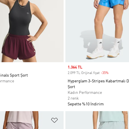
Sale price
1.364 TL
2.099 TL Orijinal fiyat
-35%
Discount
inals Sport Şort
ormance
Hyperglam 3-Stripes Kabartmalı
Şort
Kadın Performance
2 renk
Sepette %10 İndirim
ne Ekle
Favori Listesine Ekle