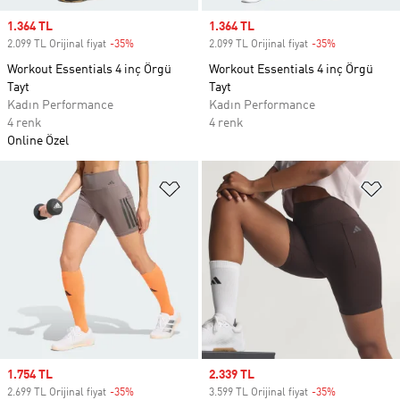
Sale price
1.364 TL
Sale price
1.364 TL
2.099 TL Orijinal fiyat
-35%
Discount
2.099 TL Orijinal fiyat
-35%
Discount
Workout Essentials 4 inç Örgü
Workout Essentials 4 inç Örgü
Tayt
Tayt
Kadın Performance
Kadın Performance
4 renk
4 renk
Online Özel
Favori Listesine Ekle
Fa
Sale price
1.754 TL
Sale price
2.339 TL
2.699 TL Orijinal fiyat
-35%
Discount
3.599 TL Orijinal fiyat
-35%
Discount