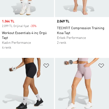
Sale price
1.364 TL
Price
2.049 TL
2.099 TL Orijinal fiyat
-35%
Discount
TECHFIT Compression Training
Workout Essentials 4 inç Örgü
Kısa Tayt
Tayt
Erkek Performance
Kadın Performance
2 renk
4 renk
Favori Listesine Ekle
Fa