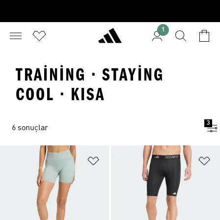
1
TRAINING · STAYING
COOL · KISA
3
6 sonuçlar
Favori Listesine Ekle
Fa