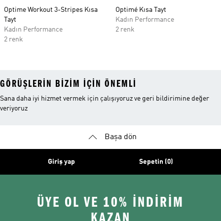
Optime Workout 3-Stripes Kısa
Optimé Kısa Tayt
Tayt
Kadın Performance
Kadın Performance
2 renk
2 renk
GÖRÜŞLERIN BIZIM IÇIN ÖNEMLI
Sana daha iyi hizmet vermek için çalışıyoruz ve geri bildirimine değer
veriyoruz
Başa dön
Giriş yap
Sepetin (0)
ÜYE OL VE 10% İNDİRİM
KAZAN