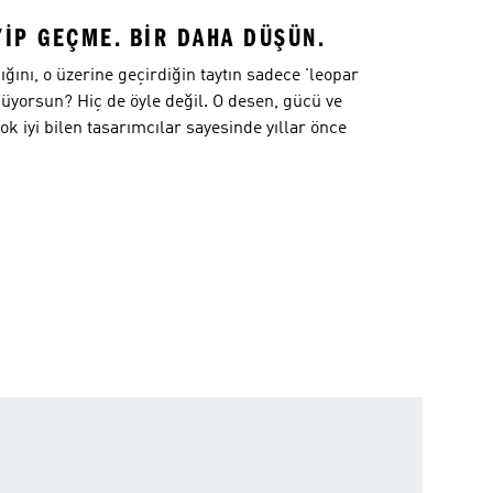
YİP GEÇME. BİR DAHA DÜŞÜN.
ğını, o üzerine geçirdiğin taytın sadece 'leopar
yorsun? Hiç de öyle değil. O desen, gücü ve
çok iyi bilen tasarımcılar sayesinde yıllar önce