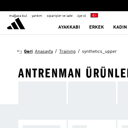
mağaza bul
yardım
siparişler ve iade
üye ol
AYAKKABI
ERKEK
KADIN
Geri
Anasayfa
Training
synthetics_upper
ANTRENMAN ÜRÜNLE
TÜM FITNESS VE
KADIN
ER