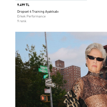
Price
9.499 TL
Dropset 4 Training Ayakkabı
Erkek Performance
9 renk