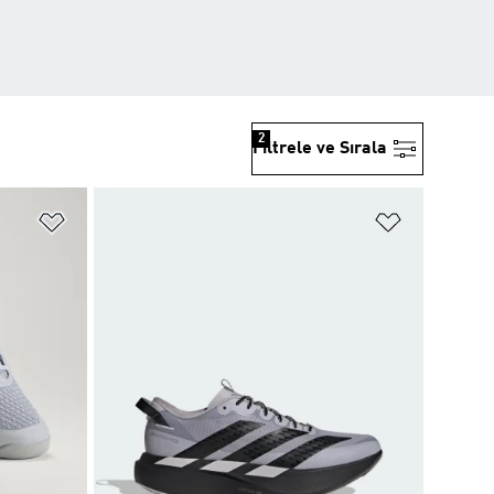
2
Filtrele ve Sırala
Favori Listesine Ekle
Favori List