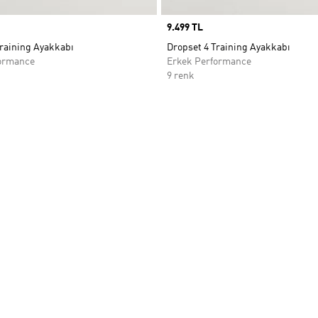
Price
9.499 TL
Training Ayakkabı
Dropset 4 Training Ayakkabı
ormance
Erkek Performance
9 renk
ne Ekle