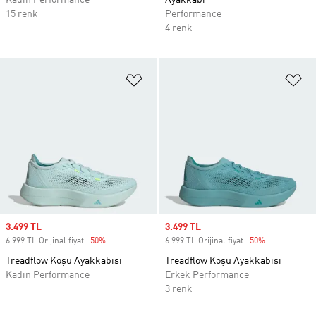
Kadın Performance
Ayakkabı
15 renk
Performance
4 renk
Favori Listesine Ekle
Fa
Sale price
3.499 TL
Sale price
3.499 TL
6.999 TL Orijinal fiyat
-50%
Discount
6.999 TL Orijinal fiyat
-50%
Discount
Treadflow Koşu Ayakkabısı
Treadflow Koşu Ayakkabısı
Kadın Performance
Erkek Performance
3 renk