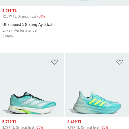
Sale price
6.299 TL
12.599 TL Orijinal fiyat
-50%
Discount
Ultraboost 5 Strung Ayakkabı
Erkek Performance
3 renk
Favori Listesine Ekle
Fa
Sale price
5.719 TL
Sale price
6.499 TL
8.799 TL Orijinal fiyat
-35%
Discount
9.999 TL Orijinal fiyat
-35%
Discount