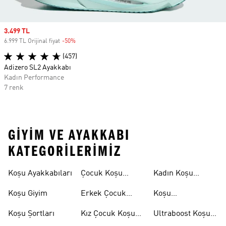
Sale price
3.499 TL
6.999 TL Orijinal fiyat
-50%
Discount
(457)
Adizero SL2 Ayakkabı
Kadın Performance
7 renk
GIYIM VE AYAKKABI
KATEGORILERIMIZ
Koşu Ayakkabıları
Çocuk Koşu
Kadın Koşu
Ayakkabıları
Şortları
Koşu Giyim
Erkek Çocuk
Koşu
Koşu Ayakkabıları
Aksesuarları
Koşu Şortları
Kız Çocuk Koşu
Ultraboost Koşu