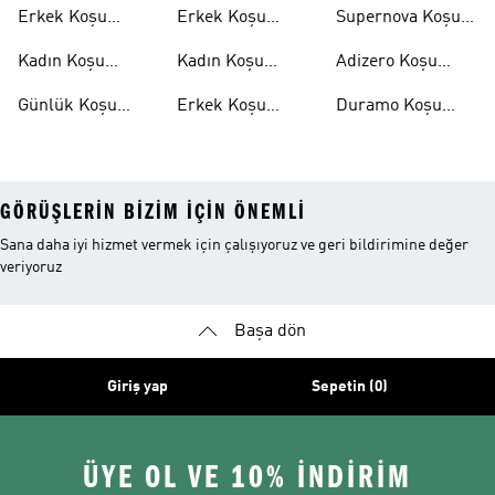
Ayakkabıları
Ayakkabıları
Erkek Koşu
Erkek Koşu
Supernova Koşu
Ayakkabıları
Tişörtleri
Ayakkabıları
Kadın Koşu
Kadın Koşu
Adizero Koşu
Ayakkabıları
Tişörtleri
Ayakkabıları
Günlük Koşu
Erkek Koşu
Duramo Koşu
Ayakkabıları
Şortları
Ayakkabıları
GÖRÜŞLERIN BIZIM IÇIN ÖNEMLI
Sana daha iyi hizmet vermek için çalışıyoruz ve geri bildirimine değer
veriyoruz
Başa dön
Giriş yap
Sepetin (0)
ÜYE OL VE 10% İNDİRİM