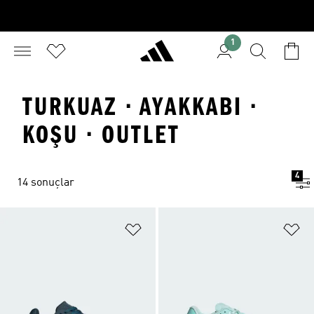
1
TURKUAZ · AYAKKABI ·
KOŞU · OUTLET
4
14 sonuçlar
Favori Listesine Ekle
Fa