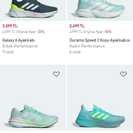
Sale price
3.299 TL
Sale price
2.499 TL
4.099 TL Orijinal fiyat
-20%
Discount
4.999 TL Orijinal fiyat
-50%
Discount
Galaxy 6 Ayakkabı
Duramo Speed 2 Koşu Ayakkabısı
Erkek Performance
Kadın Performance
7 renk
6 renk
Favori Listesine Ekle
Fa