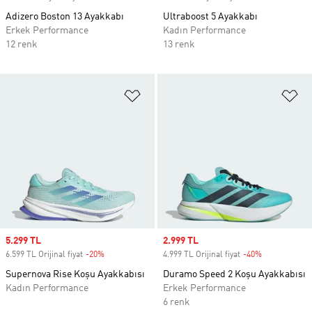
Adizero Boston 13 Ayakkabı
Ultraboost 5 Ayakkabı
Erkek Performance
Kadın Performance
12 renk
13 renk
Favori Listesine Ekle
Fa
Sale price
5.299 TL
Sale price
2.999 TL
6.599 TL Orijinal fiyat
-20%
Discount
4.999 TL Orijinal fiyat
-40%
Discount
Supernova Rise Koşu Ayakkabısı
Duramo Speed 2 Koşu Ayakkabısı
Kadın Performance
Erkek Performance
6 renk