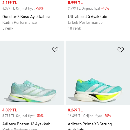
Sale price
2.199 TL
Sale price
5.999 TL
4.399 TL Orijinal fiyat
-50%
Discount
9.999 TL Orijinal fiyat
-40%
Discount
Questar 3 Koşu Ayakkabısı
Ultraboost 5 Ayakkabı
Kadın Performance
Erkek Performance
3 renk
18 renk
Favori Listesine Ekle
Fa
Sale price
4.399 TL
Sale price
8.249 TL
8.799 TL Orijinal fiyat
-50%
Discount
16.499 TL Orijinal fiyat
-50%
Discount
Adizero Boston 13 Ayakkabı
Adizero Prime X3 Strung