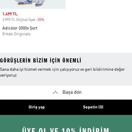
Sale price
1.499 TL
2.999 TL Orijinal fiyat
-50%
Discount
Adicolor 2000s Şort
Erkek Originals
GÖRÜŞLERIN BIZIM IÇIN ÖNEMLI
Sana daha iyi hizmet vermek için çalışıyoruz ve geri bildirimine değer
veriyoruz
Başa dön
Giriş yap
Sepetin (0)
ÜYE OL VE 10% İNDİRİM