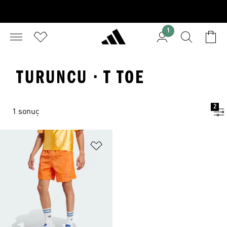
1
TURUNCU · T TOE
2
1 sonuç
Favori Listesine Ekle