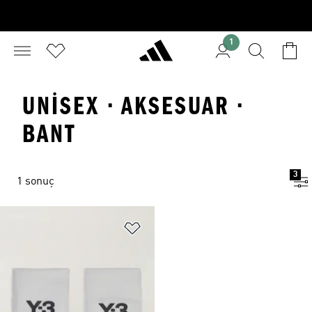
1
UNISEX · AKSESUAR ·
BANT
3
1 sonuç
Favori Listesine Ekle