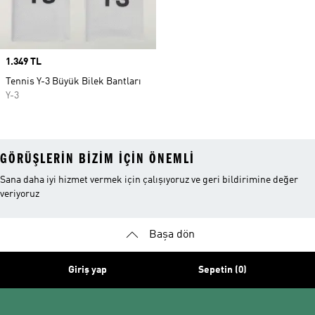
Price
1.349 TL
Tennis Y-3 Büyük Bilek Bantları
Y-3
GÖRÜŞLERIN BIZIM IÇIN ÖNEMLI
Sana daha iyi hizmet vermek için çalışıyoruz ve geri bildirimine değer
veriyoruz
Başa dön
Giriş yap
Sepetin (0)