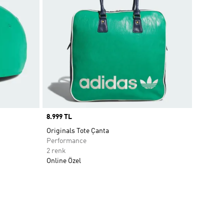
Price
8.999 TL
Originals Tote Çanta
Performance
2 renk
Online Özel