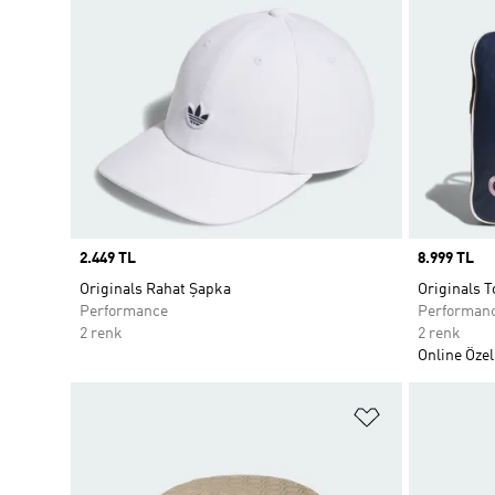
Price
2.449 TL
Price
8.999 TL
Originals Rahat Şapka
Originals T
Performance
Performan
2 renk
2 renk
Online Özel
Favori Listesi