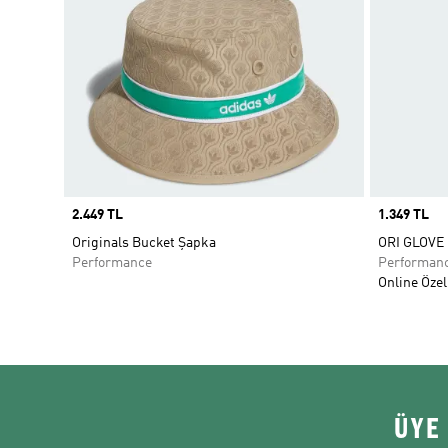
Price
2.449 TL
Price
1.349 TL
Originals Bucket Şapka
ORI GLOVE
Performance
Performan
Online Özel
ÜYE