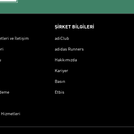
ŞİRKET BİLGİLERİ
leri ve İletişim
adiClub
ri
adidas Runners
u
Hakkımızda
Kariyer
Basın
Ödeme
Etbis
 Hizmetleri