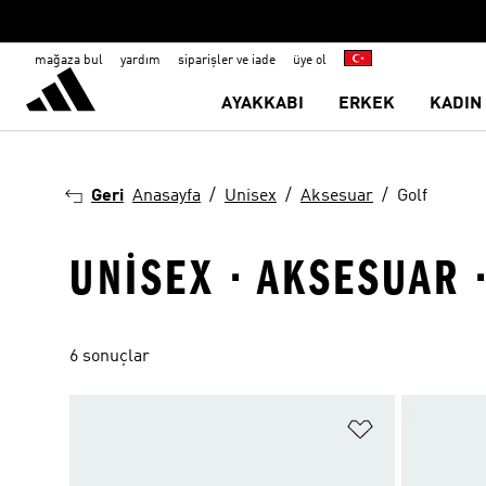
mağaza bul
yardım
siparişler ve iade
üye ol
AYAKKABI
ERKEK
KADIN
Geri
Anasayfa
Unisex
Aksesuar
Golf
UNISEX · AKSESUAR 
6 sonuçlar
Favori Listesi