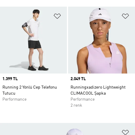
Favori Listesine Ekle
Fa
Price
1.399 TL
Price
2.049 TL
Running 2 Yönlü Cep Telefonu
Runningxadizero Lightweight
Tutucu
CLIMACOOL Şapka
Performance
Performance
2 renk
Fa