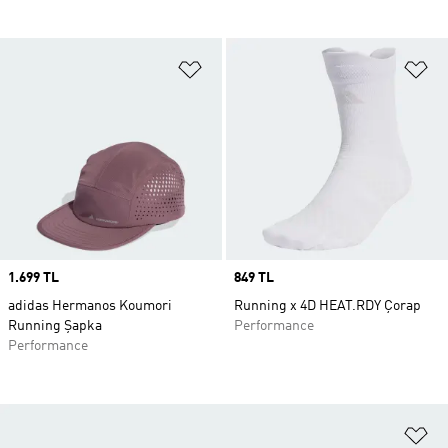
Favori Listesine Ekle
Fa
Price
1.699 TL
Price
849 TL
adidas Hermanos Koumori
Running x 4D HEAT.RDY Çorap
Running Şapka
Performance
Performance
Fa