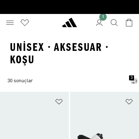
1
UNISEX · AKSESUAR ·
KOŞU
3
30 sonuçlar
Favori Listesine Ekle
Fa