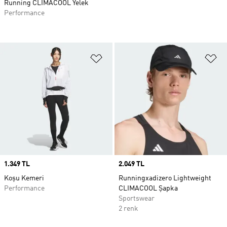
Running CLIMACOOL Yelek
Performance
Favori Listesine Ekle
Fa
Price
1.349 TL
Price
2.049 TL
Koşu Kemeri
Runningxadizero Lightweight
Performance
CLIMACOOL Şapka
Sportswear
2 renk