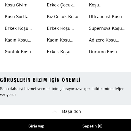
Ayakkabıları
Şortları
Koşu Giyim
Erkek Çocuk
Koşu
Koşu Ayakkabıları
Aksesuarları
Koşu Şortları
Kız Çocuk Koşu
Ultraboost Koşu
Ayakkabıları
Ayakkabıları
Erkek Koşu
Erkek Koşu
Supernova Koşu
Ayakkabıları
Tişörtleri
Ayakkabıları
Kadın Koşu
Kadın Koşu
Adizero Koşu
Ayakkabıları
Tişörtleri
Ayakkabıları
Günlük Koşu
Erkek Koşu
Duramo Koşu
Ayakkabıları
Şortları
Ayakkabıları
GÖRÜŞLERIN BIZIM IÇIN ÖNEMLI
Sana daha iyi hizmet vermek için çalışıyoruz ve geri bildirimine değer
veriyoruz
Başa dön
Giriş yap
Sepetin (0)