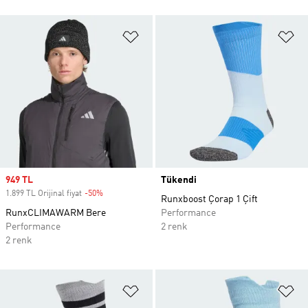
Favori Listesine Ekle
Fa
Sale price
949 TL
Tükendi
1.899 TL Orijinal fiyat
-50%
Discount
Runxboost Çorap 1 Çift
RunxCLIMAWARM Bere
Performance
Performance
2 renk
2 renk
Favori Listesine Ekle
Fa