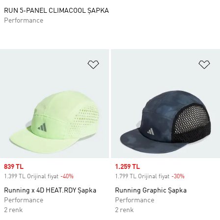
RUN 5-PANEL CLIMACOOL ŞAPKA
Performance
Favori Listesine Ekle
Fa
Sale price
839 TL
Sale price
1.259 TL
1.399 TL Orijinal fiyat
-40%
Discount
1.799 TL Orijinal fiyat
-30%
Discount
Running x 4D HEAT.RDY Şapka
Running Graphic Şapka
Performance
Performance
2 renk
2 renk