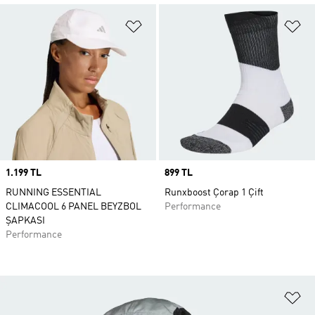
Favori Listesine Ekle
Fa
Price
1.199 TL
Price
899 TL
RUNNING ESSENTIAL
Runxboost Çorap 1 Çift
CLIMACOOL 6 PANEL BEYZBOL
Performance
ŞAPKASI
Performance
Fa