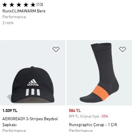
(13)
RunxCLIMAWARM Bere
Performance
2 renk
Favori Listesine Ekle
Fa
Price
1.039 TL
Sale price
584 TL
899 TL Orijinal fiyat
-35%
Discount
AEROREADY 3-Stripes Beyzbol
Şapkası
Runxgraphic Çorap - 1 Çift
Performance
Performance