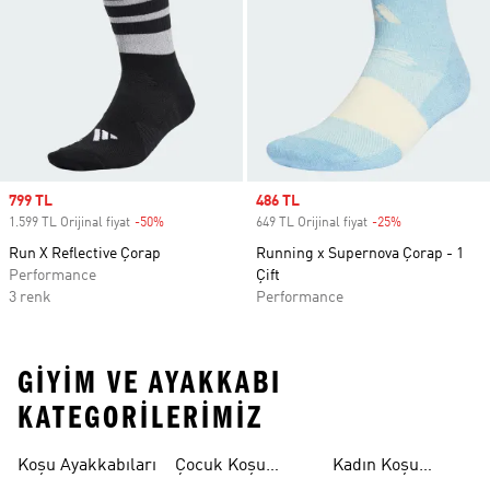
Sale price
799 TL
Sale price
486 TL
1.599 TL Orijinal fiyat
-50%
Discount
649 TL Orijinal fiyat
-25%
Discount
Run X Reflective Çorap
Running x Supernova Çorap - 1
Performance
Çift
3 renk
Performance
GIYIM VE AYAKKABI
KATEGORILERIMIZ
Koşu Ayakkabıları
Çocuk Koşu
Kadın Koşu