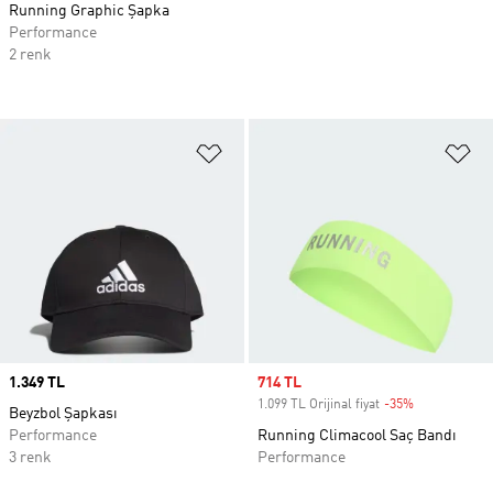
Running Graphic Şapka
Performance
2 renk
Favori Listesine Ekle
Fa
Price
1.349 TL
Sale price
714 TL
1.099 TL Orijinal fiyat
-35%
Discount
Beyzbol Şapkası
Performance
Running Climacool Saç Bandı
3 renk
Performance