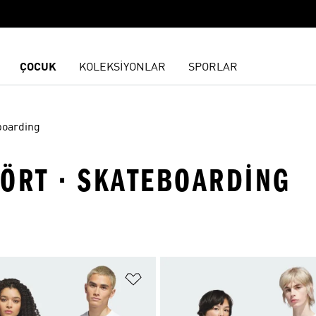
ÇOCUK
KOLEKSİYONLAR
SPORLAR
boarding
IŞÖRT · SKATEBOARDING
ne Ekle
Favori Listesine Ekle