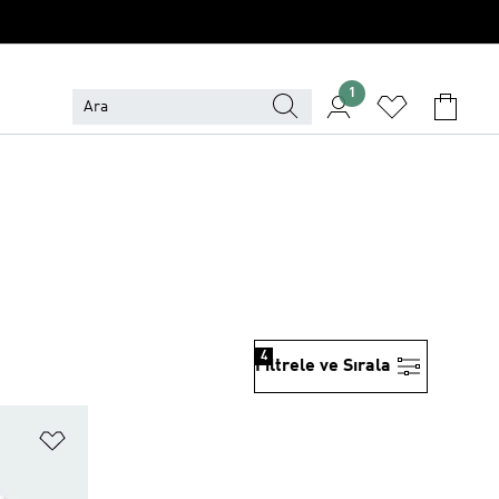
1
4
Filtrele ve Sırala
Favori Listesine Ekle