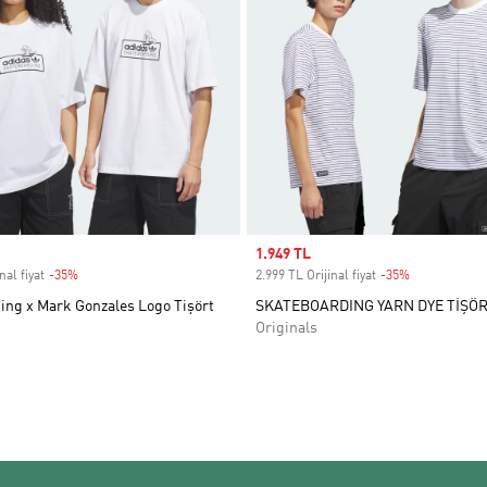
Sale price
1.949 TL
nal fiyat
-35%
Discount
2.999 TL Orijinal fiyat
-35%
Discount
ing x Mark Gonzales Logo Tişört
SKATEBOARDING YARN DYE TİŞÖ
Originals