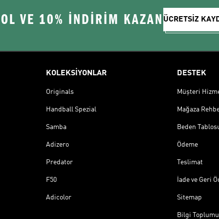
 OL VE 10% İNDİRİM KAZAN
ÜCRETSİZ KAY
KOLEKSİYONLAR
DESTEK
Originals
Müşteri Hizmet
Handball Spezial
Mağaza Rehbe
Samba
Beden Tablos
Adizero
Ödeme
Predator
Teslimat
F50
İade ve Geri 
Adicolor
Sitemap
Bilgi Toplumu