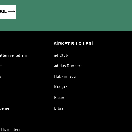
DOL
ŞİRKET BİLGİLERİ
leri ve İletişim
adiClub
ri
adidas Runners
u
Hakkımızda
Kariyer
Basın
Ödeme
Etbis
 Hizmetleri