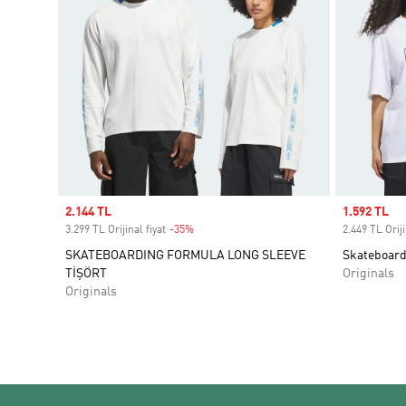
Sale price
2.144 TL
Sale price
1.592 TL
3.299 TL Orijinal fiyat
-35%
Discount
2.449 TL Oriji
SKATEBOARDING FORMULA LONG SLEEVE
Skateboard
TİŞÖRT
Originals
Originals