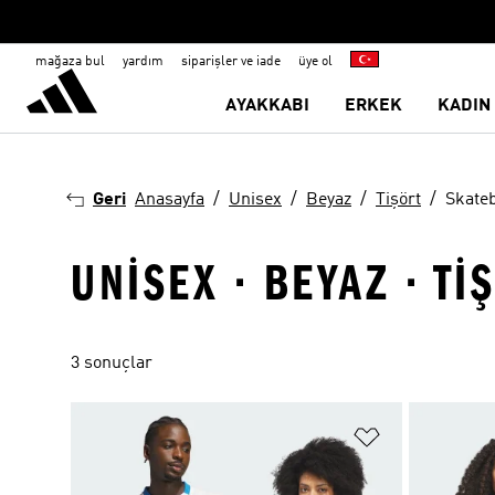
mağaza bul
yardım
siparişler ve iade
üye ol
AYAKKABI
ERKEK
KADIN
Geri
Anasayfa
Unisex
Beyaz
Tişört
Skate
UNISEX · BEYAZ · T
3 sonuçlar
Favori Listesi