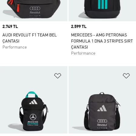
Price
2.749 TL
Price
2.599 TL
AUDI REVOLUT F1 TEAM BEL
MERCEDES - AMG PETRONAS
ÇANTASI
FORMULA 1 DNA 3 STRIPES SIRT
Performance
ÇANTASI
Performance
Favori Listesine Ekle
Fa