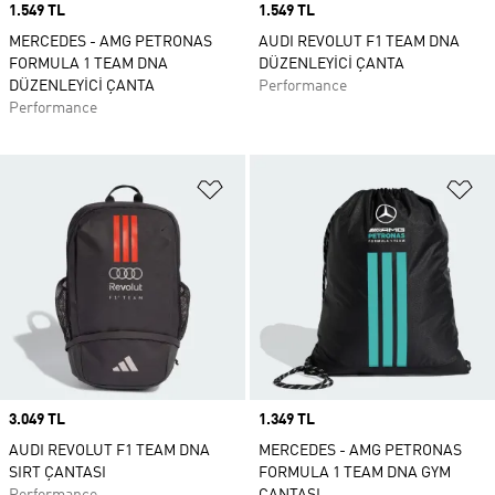
Price
1.549 TL
Price
1.549 TL
MERCEDES - AMG PETRONAS
AUDI REVOLUT F1 TEAM DNA
FORMULA 1 TEAM DNA
DÜZENLEYİCİ ÇANTA
DÜZENLEYİCİ ÇANTA
Performance
Performance
Favori Listesine Ekle
Fa
Price
3.049 TL
Price
1.349 TL
AUDI REVOLUT F1 TEAM DNA
MERCEDES - AMG PETRONAS
SIRT ÇANTASI
FORMULA 1 TEAM DNA GYM