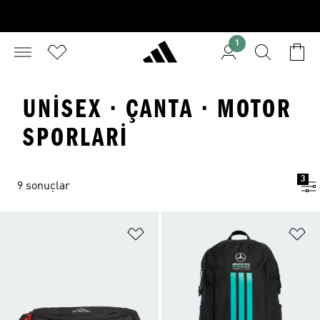
1
UNISEX · ÇANTA · MOTOR
SPORLARI
3
9 sonuçlar
Favori Listesine Ekle
Fa