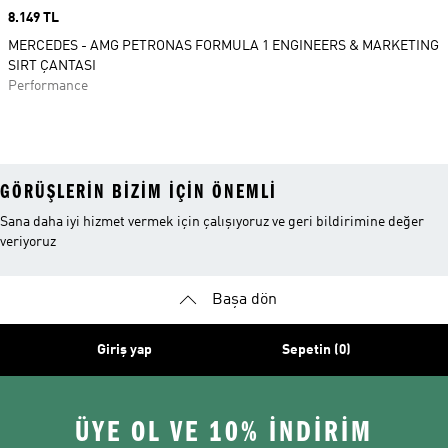
Price
8.149 TL
MERCEDES - AMG PETRONAS FORMULA 1 ENGINEERS & MARKETING
SIRT ÇANTASI
Performance
GÖRÜŞLERIN BIZIM IÇIN ÖNEMLI
Sana daha iyi hizmet vermek için çalışıyoruz ve geri bildirimine değer
veriyoruz
Başa dön
Giriş yap
Sepetin (0)
ÜYE OL VE 10% İNDİRİM