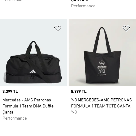
Performance
ÇANTASI
Performance
Favori Listesine Ekle
Fa
Price
3.399 TL
Price
8.999 TL
Mercedes - AMG Petronas
Y-3 MERCEDES-AMG PETRONAS
Formula 1 Team DNA Duffle
FORMULA 1 TEAM TOTE ÇANTA
Çanta
Y-3
Performance