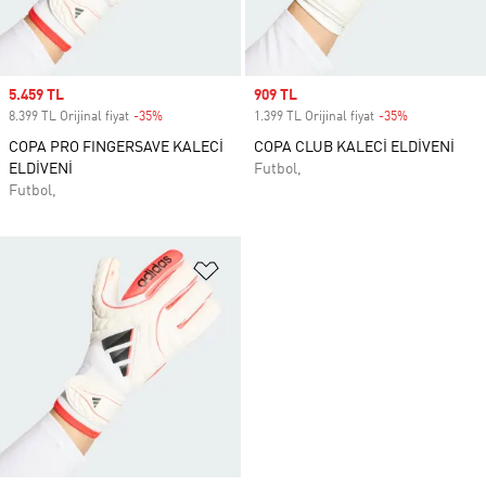
Sale price
5.459 TL
Sale price
909 TL
8.399 TL Orijinal fiyat
-35%
Discount
1.399 TL Orijinal fiyat
-35%
Discount
COPA PRO FINGERSAVE KALECİ
COPA CLUB KALECİ ELDİVENİ
ELDİVENİ
Futbol,
Futbol,
Favori Listesine Ekle