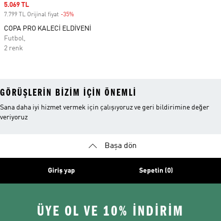
Sale price
5.069 TL
7.799 TL Orijinal fiyat
-35%
Discount
COPA PRO KALECİ ELDİVENİ
Futbol,
2 renk
GÖRÜŞLERIN BIZIM IÇIN ÖNEMLI
Sana daha iyi hizmet vermek için çalışıyoruz ve geri bildirimine değer
veriyoruz
Başa dön
Giriş yap
Sepetin (0)
ÜYE OL VE 10% İNDİRİM