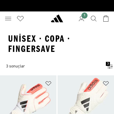
1
UNISEX · COPA ·
FINGERSAVE
3
3 sonuçlar
Favori Listesine Ekle
Fa