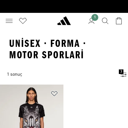
1
UNISEX · FORMA ·
MOTOR SPORLARI
3
1 sonuç
Favori Listesine Ekle