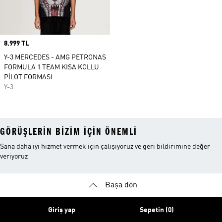
Price
8.999 TL
Y-3 MERCEDES - AMG PETRONAS
FORMULA 1 TEAM KISA KOLLU
PİLOT FORMASI
Y-3
GÖRÜŞLERIN BIZIM IÇIN ÖNEMLI
Sana daha iyi hizmet vermek için çalışıyoruz ve geri bildirimine değer
veriyoruz
Başa dön
Giriş yap
Sepetin (0)