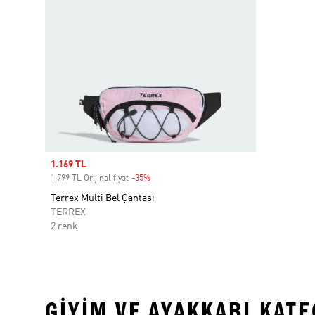
Sale price
1.169 TL
1.799 TL Orijinal fiyat
-35%
Discount
Terrex Multi Bel Çantası
TERREX
2 renk
GIYIM VE AYAKKABI KAT