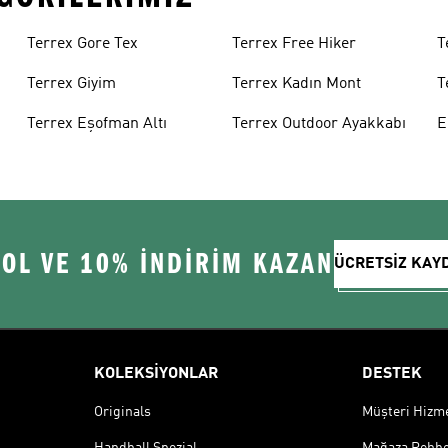
Terrex Gore Tex
Terrex Free Hiker
T
Terrex Giyim
Terrex Kadın Mont
T
A
Terrex Eşofman Altı
Terrex Outdoor Ayakkabı
E
S
 OL VE 10% İNDİRİM KAZAN
ÜCRETSİZ KAY
KOLEKSİYONLAR
DESTEK
Originals
Müşteri Hizmet
Handball Spezial
Mağaza Rehbe