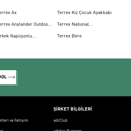
errex Ax
Terrex Kız Çocuk Ayakkabı
errex Anylander Outdoor
Terrex National
yakkabı
Geographic Mont
rkek Kapüşonlu
Terrex Bere
weatshirt
DOL
ŞİRKET BİLGİLERİ
leri ve İletişim
adiClub
ri
adidas Runners