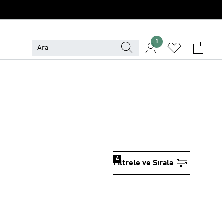
1
4
Filtrele ve Sırala