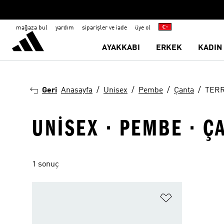
mağaza bul
yardım
siparişler ve iade
üye ol
AYAKKABI
ERKEK
KADIN
Geri
Anasayfa
Unisex
Pembe
Çanta
TER
UNISEX · PEMBE · Ç
1 sonuç
Favori Listesi