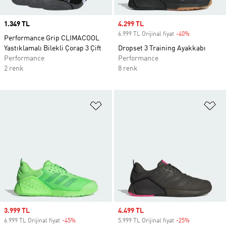
Price
1.349 TL
Sale price
4.299 TL
6.999 TL Orijinal fiyat
-40%
Discount
Performance Grip CLIMACOOL
Yastıklamalı Bilekli Çorap 3 Çift
Dropset 3 Training Ayakkabı
Performance
Performance
2 renk
8 renk
Favori Listesine Ekle
Fa
Sale price
3.999 TL
Sale price
4.499 TL
6.999 TL Orijinal fiyat
-45%
Discount
5.999 TL Orijinal fiyat
-25%
Discount