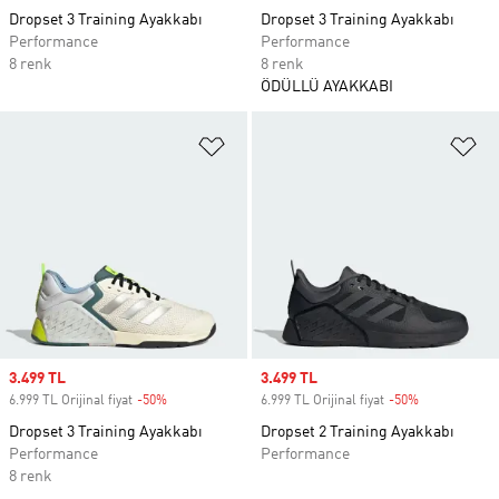
Dropset 3 Training Ayakkabı
Dropset 3 Training Ayakkabı
Performance
Performance
8 renk
8 renk
ÖDÜLLÜ AYAKKABI
Favori Listesine Ekle
Fa
Sale price
3.499 TL
Sale price
3.499 TL
6.999 TL Orijinal fiyat
-50%
Discount
6.999 TL Orijinal fiyat
-50%
Discount
Dropset 3 Training Ayakkabı
Dropset 2 Training Ayakkabı
Performance
Performance
8 renk