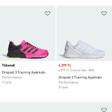
Favori Listesine Ekle
Fa
Tükendi
Sale price
4.299 TL
6.999 TL Orijinal fiyat
-40%
Discount
Dropset 3 Training Ayakkabı
Performance
Dropset 3 Training Ayakkabı
9 renk
Performance
8 renk
Fa