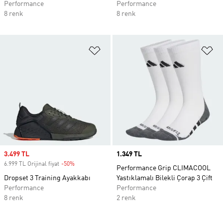
Performance
Performance
8 renk
8 renk
Favori Listesine Ekle
Fa
Sale price
3.499 TL
Price
1.349 TL
6.999 TL Orijinal fiyat
-50%
Discount
Performance Grip CLIMACOOL
Dropset 3 Training Ayakkabı
Yastıklamalı Bilekli Çorap 3 Çift
Performance
Performance
8 renk
2 renk