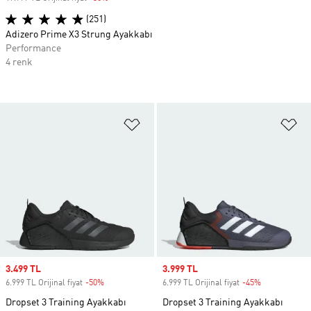
(251)
Adizero Prime X3 Strung Ayakkabı
Performance
4 renk
Favori Listesine Ekle
Fa
Sale price
3.499 TL
Sale price
3.999 TL
6.999 TL Orijinal fiyat
-50%
Discount
6.999 TL Orijinal fiyat
-45%
Discount
Dropset 3 Training Ayakkabı
Dropset 3 Training Ayakkabı