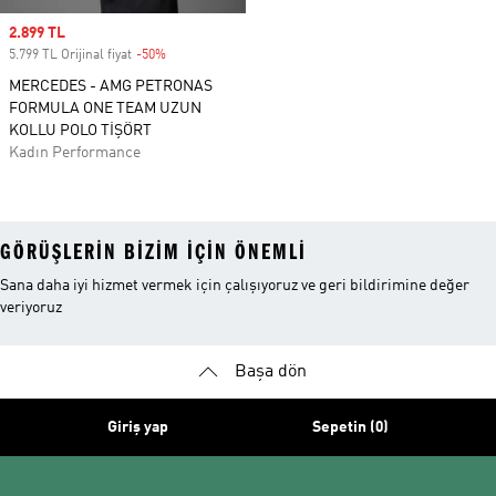
Sale price
2.899 TL
5.799 TL Orijinal fiyat
-50%
Discount
MERCEDES - AMG PETRONAS
FORMULA ONE TEAM UZUN
KOLLU POLO TİŞÖRT
Kadın Performance
GÖRÜŞLERIN BIZIM IÇIN ÖNEMLI
Sana daha iyi hizmet vermek için çalışıyoruz ve geri bildirimine değer
veriyoruz
Başa dön
Giriş yap
Sepetin (0)