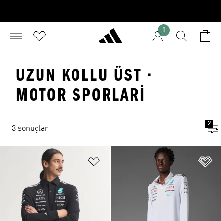
1
UZUN KOLLU ÜST ·
MOTOR SPORLARI
2
3 sonuçlar
Favori Listesine Ekle
Fa