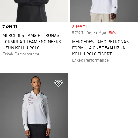
Price
7.499 TL
Sale price
2.999 TL
5.799 TL Orijinal fiyat
-50%
Discount
MERCEDES - AMG PETRONAS
FORMULA 1 TEAM ENGINEERS
MERCEDES - AMG PETRONAS
UZUN KOLLU POLO
FORMULA ONE TEAM UZUN
Erkek Performance
KOLLU POLO TİŞÖRT
Erkek Performance
Favori Listesine Ekle