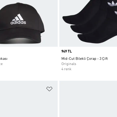
Price
949 TL
pkası
Mid-Cut Bilekli Çorap - 3 Çift
ce
Originals
4 renk
ne Ekle
Favori Listesine Ekle