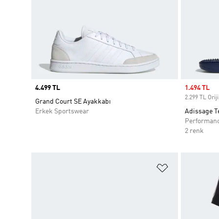
Price
4.499 TL
Sale price
1.494 TL
2.299 TL Oriji
Grand Court SE Ayakkabı
Erkek Sportswear
Adissage Te
Performan
2 renk
Favori Listesi