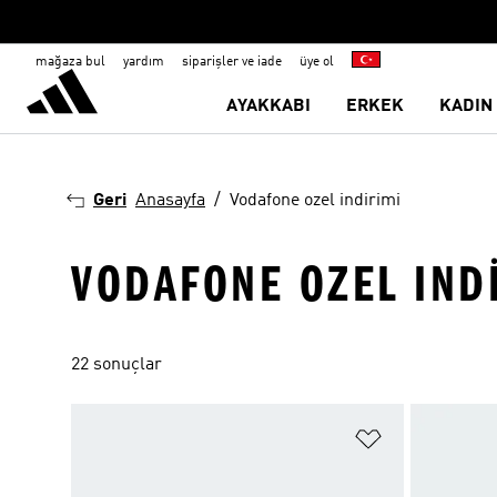
mağaza bul
yardım
siparişler ve iade
üye ol
AYAKKABI
ERKEK
KADIN
Geri
Anasayfa
Vodafone ozel indirimi
VODAFONE OZEL IND
22 sonuçlar
Favori Listesi