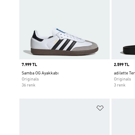
Price
7.999 TL
Price
2.599 TL
Samba OG Ayakkabı
adilette Ter
Originals
Originals
36 renk
3 renk
Favori Listesi