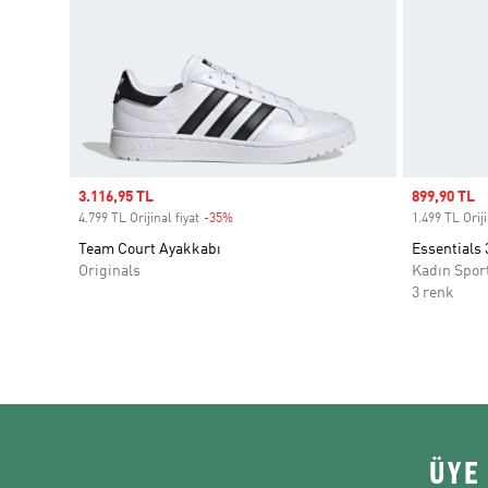
Sale price
3.116,95 TL
Sale price
899,90 TL
4.799 TL Orijinal fiyat
-35%
Discount
1.499 TL Oriji
Team Court Ayakkabı
Essentials 
Originals
Kadın Spor
3 renk
ÜYE