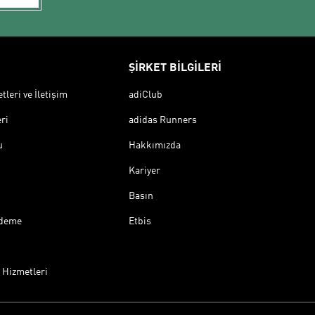
ŞİRKET BİLGİLERİ
leri ve İletişim
adiClub
ri
adidas Runners
u
Hakkımızda
Kariyer
Basın
Ödeme
Etbis
 Hizmetleri