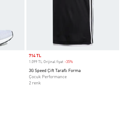
Sale price
714 TL
1.099 TL Orijinal fiyat
-35%
Discount
3G Speed Çift Taraflı Forma
Çocuk Performance
2 renk