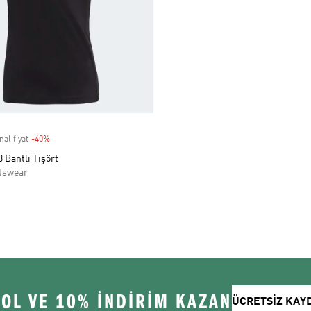
nal fiyat
-40%
Discount
3 Bantlı Tişört
tswear
 OL VE 10% İNDİRİM KAZAN
ÜCRETSİZ KAY