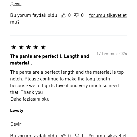
Çevir
Bu yorum faydalı oldu
0
0
Yorumu şikayet et
mu?
17 Temmuz 2026
The pants are perfect I. Length and
material .
The pants are a perfect length and the material is top
notch. Please continue to make the long length
because we tell girls love it and very much so need
that. Thank you
Daha fazlasını oku
Lovely
Çevir
Bu yorum faydalı oldu
0
1
Yorumu şikayet et