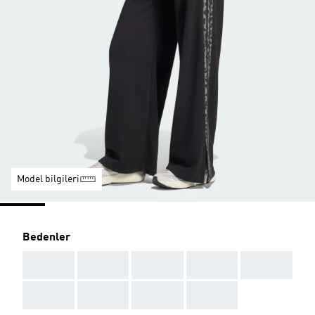
Model bilgileri
Bedenler
AAA
AAA
AAA
AAA
AAA
AAA
AAA
AAA
AAA