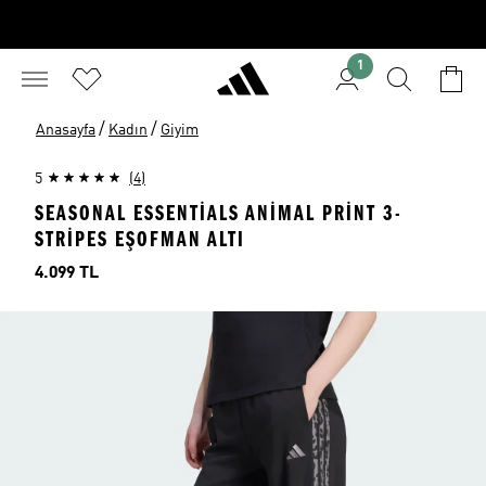
1
/
/
Anasayfa
Kadın
Giyim
5
(4)
SEASONAL ESSENTIALS ANIMAL PRINT 3-
STRIPES EŞOFMAN ALTI
Fiyat
4.099 TL