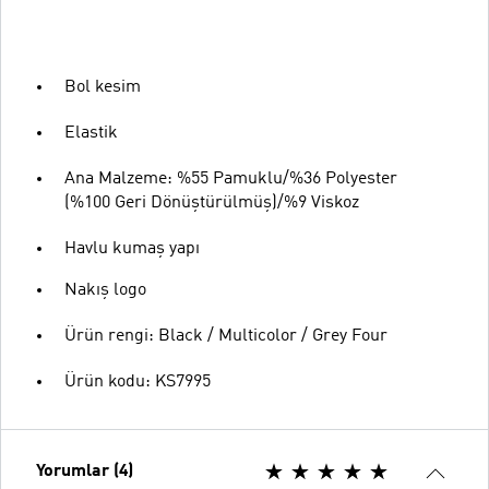
Bol kesim
Elastik
Ana Malzeme: %55 Pamuklu/%36 Polyester
(%100 Geri Dönüştürülmüş)/%9 Viskoz
Havlu kumaş yapı
Nakış logo
Ürün rengi: Black / Multicolor / Grey Four
Ürün kodu: KS7995
Yorumlar (4)