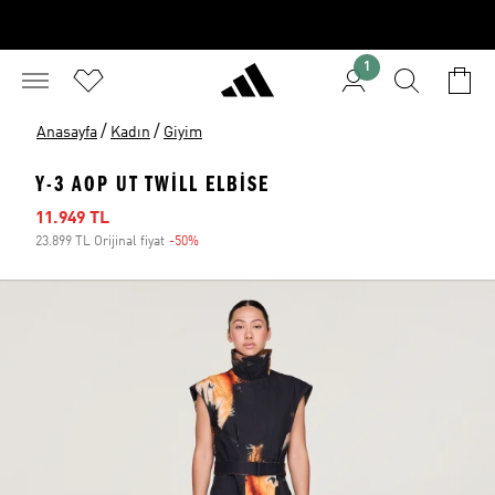
1
/
/
Anasayfa
Kadın
Giyim
Y-3 AOP UT TWILL ELBISE
İndirimli fiyat
11.949 TL
23.899 TL Orijinal fiyat
-50%
İndirim