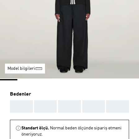
Model bilgileri
Bedenler
AAA
AAA
AAA
AAA
AAA
Standart ölçü.
Normal beden ölçünde sipariş etmeni
öneriyoruz.