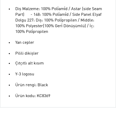
Diş Malzeme: 100% Poli̇ami̇d / Astar (side Seam
Part) - 148: 100% Poli̇ami̇d / Side Panel Elyaf
Dolgu 227: Diş: 100% Poli̇propilen / Middle:
100% Polyester(100% Geri̇ Dönüşümlü) / İç:
100% Poli̇propilen
Yan cepler
Pilili dikişler
Çıtçıtlı alt kısım
Y-3 logosu
Ürün rengi: Black
Ürün kodu: KC8369