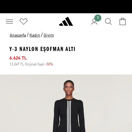
1
/
/
Anasayfa
Kadın
Giyim
Y-3 NAYLON EŞOFMAN ALTI
İndirimli fiyat
6.624 TL
13.249 TL Orijinal fiyat
-50%
İndirim