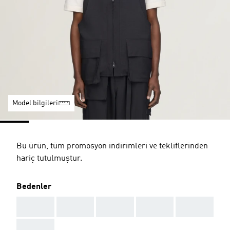
Model bilgileri
Bu ürün, tüm promosyon indirimleri ve tekliflerinden
hariç tutulmuştur.
Bedenler
AAA
AAA
AAA
AAA
AAA
AAA