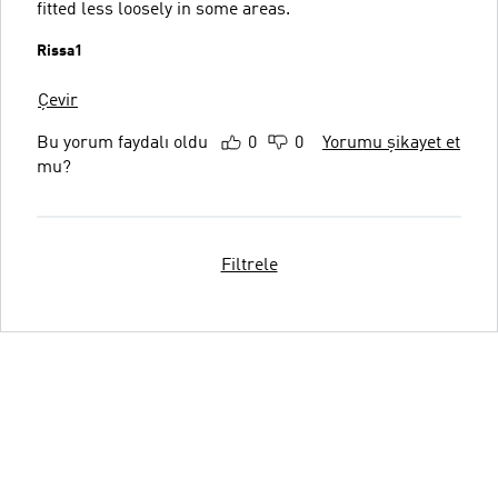
fitted less loosely in some areas.
Rissa1
Çevir
Bu yorum faydalı oldu
0
0
Yorumu şikayet et
mu?
Filtrele