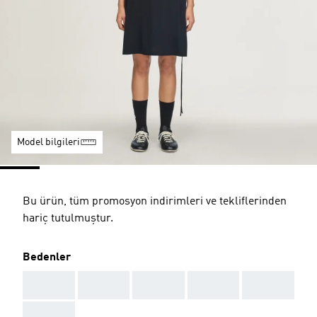
Model bilgileri
Bu ürün, tüm promosyon indirimleri ve tekliflerinden
hariç tutulmuştur.
Bedenler
AAA
AAA
AAA
AAA
AAA
AAA