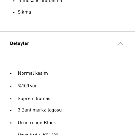
Yumuşatıcı kullanma
Sıkma
Detaylar
Normal kesim
%100 yün
Süprem kumaş
3 Bant marka logosu
Ürün rengi: Black