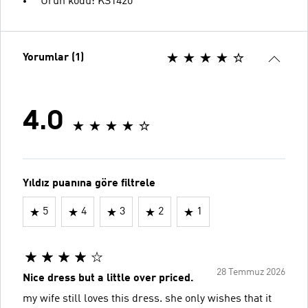
Ürün kodu: KS1420
Yorumlar (1)
4.0
Yıldız puanına göre filtrele
5
4
3
2
1
28 Temmuz 2026
Nice dress but a little over priced.
my wife still loves this dress. she only wishes that it