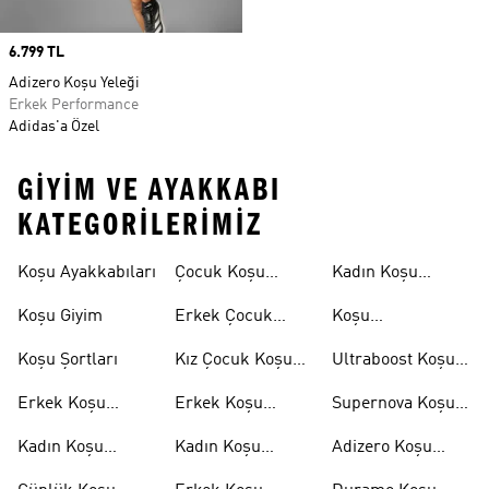
Price
6.799 TL
Adizero Koşu Yeleği
Erkek Performance
Adidas'a Özel
GIYIM VE AYAKKABI
KATEGORILERIMIZ
Koşu Ayakkabıları
Çocuk Koşu
Kadın Koşu
Ayakkabıları
Şortları
Koşu Giyim
Erkek Çocuk
Koşu
Koşu Ayakkabıları
Aksesuarları
Koşu Şortları
Kız Çocuk Koşu
Ultraboost Koşu
Ayakkabıları
Ayakkabıları
Erkek Koşu
Erkek Koşu
Supernova Koşu
Ayakkabıları
Tişörtleri
Ayakkabıları
Kadın Koşu
Kadın Koşu
Adizero Koşu
Ayakkabıları
Tişörtleri
Ayakkabıları