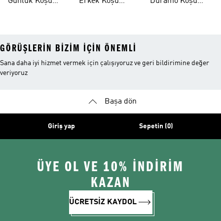
Günlük Koşu
Erkek Koşu
Duramo Koşu
Ayakkabıları
Şortları
Ayakkabıları
GÖRÜŞLERIN BIZIM IÇIN ÖNEMLI
Sana daha iyi hizmet vermek için çalışıyoruz ve geri bildirimine değer
veriyoruz
Başa dön
Giriş yap
Sepetin (0)
ÜYE OL VE 10% İNDİRİM
KAZAN
ÜCRETSİZ KAYDOL