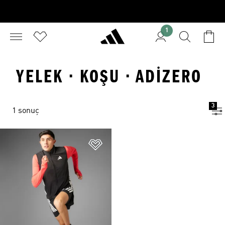
1
YELEK · KOŞU · ADIZERO
3
1 sonuç
Favori Listesine Ekle