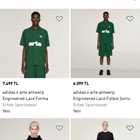
Favori Listesine Ekle
Fa
Price
7.499 TL
Price
6.099 TL
adidas x arte antwerp
adidas x arte antwerp
Engineered Lace Forma
Engineered Lace Futbol Şortu
Erkek Sportswear
Erkek Sportswear
Yeni
Yeni
Favori Listesine Ekle
Fa