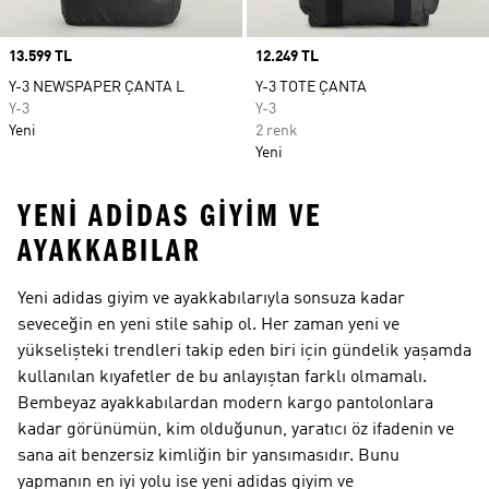
Price
13.599 TL
Price
12.249 TL
Y-3 NEWSPAPER ÇANTA L
Y-3 TOTE ÇANTA
Y-3
Y-3
Yeni
2 renk
Yeni
YENI ADIDAS GIYIM VE
AYAKKABILAR
Yeni adidas giyim ve ayakkabılarıyla sonsuza kadar
seveceğin en yeni stile sahip ol. Her zaman yeni ve
yükselişteki trendleri takip eden biri için gündelik yaşamda
kullanılan kıyafetler de bu anlayıştan farklı olmamalı.
Bembeyaz ayakkabılardan modern kargo pantolonlara
kadar görünümün, kim olduğunun, yaratıcı öz ifadenin ve
sana ait benzersiz kimliğin bir yansımasıdır. Bunu
yapmanın en iyi yolu ise yeni adidas giyim ve