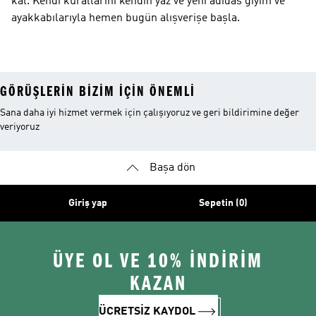
kal. Kendi kurallarını kendin yaz ve yeni adidas giyim ve
ayakkabılarıyla hemen bugün alışverişe başla.
GÖRÜŞLERIN BIZIM IÇIN ÖNEMLI
Sana daha iyi hizmet vermek için çalışıyoruz ve geri bildirimine değer
veriyoruz
Başa dön
Giriş yap
Sepetin (0)
ÜYE OL VE 10% İNDİRİM
KAZAN
ÜCRETSİZ KAYDOL