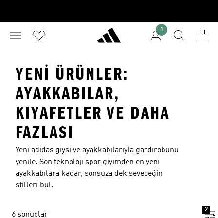
1
YENI ÜRÜNLER:
AYAKKABILAR,
KIYAFETLER VE DAHA
FAZLASI
Yeni adidas giysi ve ayakkabılarıyla gardırobunu
yenile. Son teknoloji spor giyimden en yeni
ayakkabılara kadar, sonsuza dek seveceğin
stilleri bul.
2
6 sonuçlar