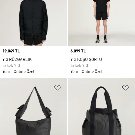
Price
19.049 TL
Price
6.099 TL
Y-3 RÜZGARLIK
Y-3 KOŞU ŞORTU
Erkek Y-3
Erkek Y-3
Yeni
Online Özel
Yeni
Online Özel
Favori Listesine Ekle
Fa