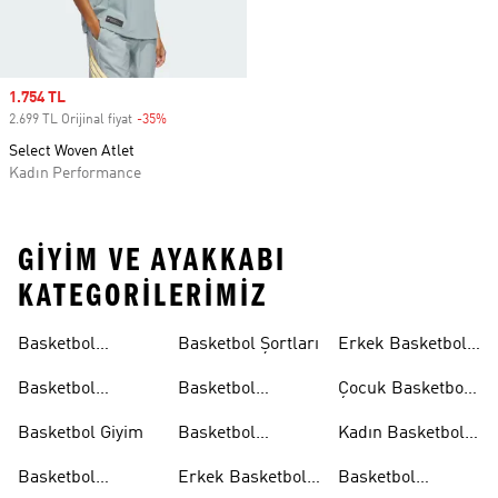
Sale price
1.754 TL
2.699 TL Orijinal fiyat
-35%
Discount
Select Woven Atlet
Kadın Performance
GIYIM VE AYAKKABI
KATEGORILERIMIZ
Basketbol
Basketbol Şortları
Erkek Basketbol
Koleksiyonları
Formaları
Basketbol
Basketbol
Çocuk Basketbol
Ayakkabıları
Formaları
Formaları
Basketbol Giyim
Basketbol
Kadın Basketbol
Tişörtleri
Tişörtleri
Basketbol
Erkek Basketbol
Basketbol