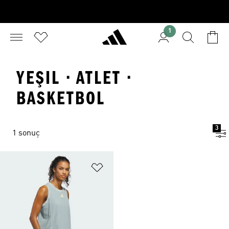
1
YEŞIL · ATLET ·
BASKETBOL
3
1 sonuç
Favori Listesine Ekle