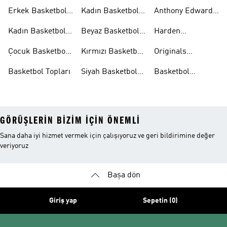
Aksesuarları
Şortları
Eşofman
Erkek Basketbol
Kadın Basketbol
Anthony Edwards
Takımları
Ayakkabıları
Şortları
Koleksiyonları
Kadın Basketbol
Beyaz Basketbol
Harden
Ayakkabıları
Ayakkabıları
Koleksiyonları
Çocuk Basketbol
Kırmızı Basketbol
Originals
Ayakkabıları
Ayakkabıları
Basketbol
Basketbol Topları
Siyah Basketbol
Basketbol
Ayakkabıları
Ayakkabıları
Ayakkabıları
Outlet
GÖRÜŞLERIN BIZIM IÇIN ÖNEMLI
Sana daha iyi hizmet vermek için çalışıyoruz ve geri bildirimine değer
veriyoruz
Başa dön
Giriş yap
Sepetin (0)