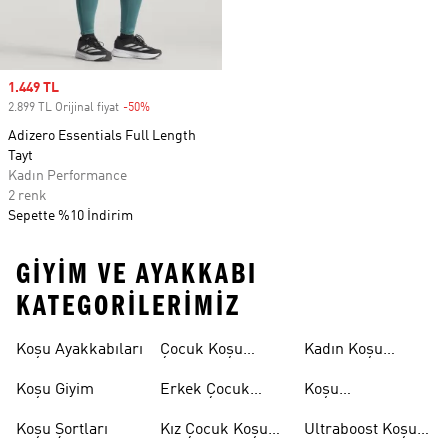
Sale price
1.449 TL
2.899 TL Orijinal fiyat
-50%
Discount
Adizero Essentials Full Length
Tayt
Kadın Performance
2 renk
Sepette %10 İndirim
GIYIM VE AYAKKABI
KATEGORILERIMIZ
Koşu Ayakkabıları
Çocuk Koşu
Kadın Koşu
Ayakkabıları
Şortları
Koşu Giyim
Erkek Çocuk
Koşu
Koşu Ayakkabıları
Aksesuarları
Koşu Şortları
Kız Çocuk Koşu
Ultraboost Koşu