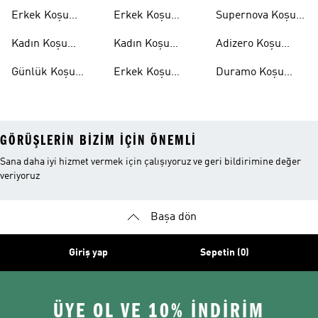
Ayakkabıları
Ayakkabıları
Erkek Koşu
Erkek Koşu
Supernova Koşu
Ayakkabıları
Tişörtleri
Ayakkabıları
Kadın Koşu
Kadın Koşu
Adizero Koşu
Ayakkabıları
Tişörtleri
Ayakkabıları
Günlük Koşu
Erkek Koşu
Duramo Koşu
Ayakkabıları
Şortları
Ayakkabıları
GÖRÜŞLERIN BIZIM IÇIN ÖNEMLI
Sana daha iyi hizmet vermek için çalışıyoruz ve geri bildirimine değer
veriyoruz
Başa dön
Giriş yap
Sepetin (0)
ÜYE OL VE 10% İNDİRİM