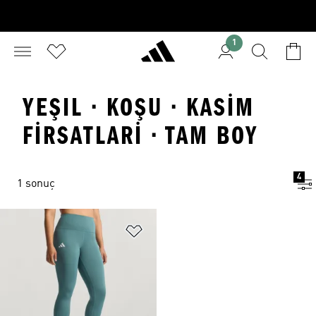
1
YEŞIL · KOŞU · KASIM
FIRSATLARI · TAM BOY
4
1 sonuç
Favori Listesine Ekle