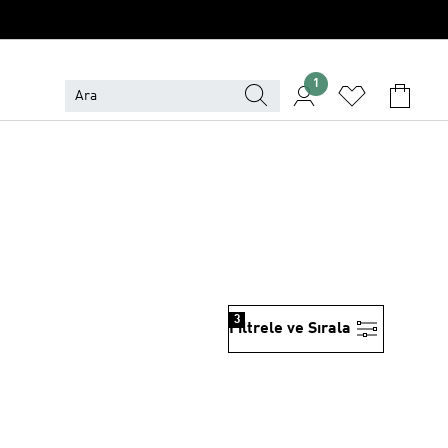
1
3
Filtrele ve Sırala