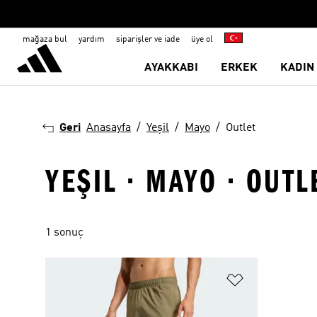
mağaza bul
yardım
siparişler ve iade
üye ol
AYAKKABI
ERKEK
KADIN
Geri
Anasayfa
Yeşil
Mayo
Outlet
YEŞIL · MAYO · OUTL
1 sonuç
Favori Listesi