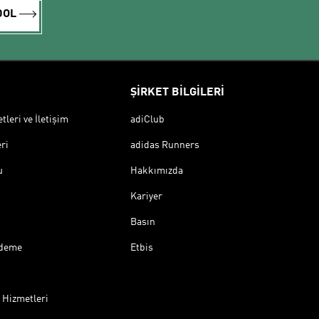
DOL
ŞİRKET BİLGİLERİ
leri ve İletişim
adiClub
ri
adidas Runners
u
Hakkımızda
Kariyer
Basın
Ödeme
Etbis
 Hizmetleri