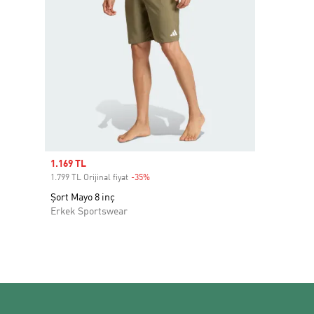
Sale price
1.169 TL
1.799 TL Orijinal fiyat
-35%
Discount
Şort Mayo 8 inç
Erkek Sportswear