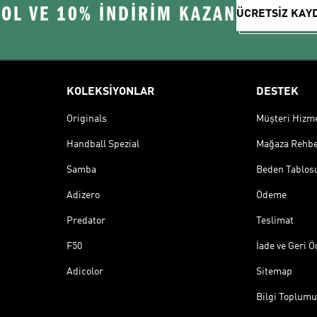
 OL VE 10% İNDİRİM KAZAN
ÜCRETSİZ KAY
KOLEKSİYONLAR
DESTEK
Originals
Müşteri Hizmet
Handball Spezial
Mağaza Rehbe
Samba
Beden Tablos
Adizero
Ödeme
Predator
Teslimat
F50
İade ve Geri 
Adicolor
Sitemap
Bilgi Toplumu