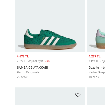
Sale price
4.679 TL
Sale price
4.299 TL
7.199 TL Orijinal fiyat
-35%
Discount
7.199 TL Oriji
SAMBA OG AYAKKABI
Gazelle Ind
Kadın Originals
Kadın Origi
22 renk
15 renk
Favori Listesi