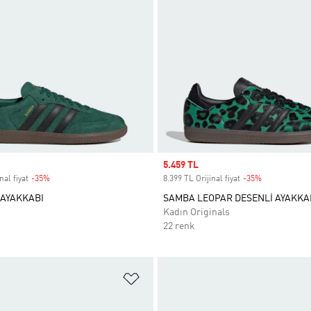
Sale price
5.459 TL
nal fiyat
-35%
Discount
8.399 TL Orijinal fiyat
-35%
Discount
AYAKKABI
SAMBA LEOPAR DESENLİ AYAKKA
Kadın Originals
22 renk
ne Ekle
Favori Listesine Ekle