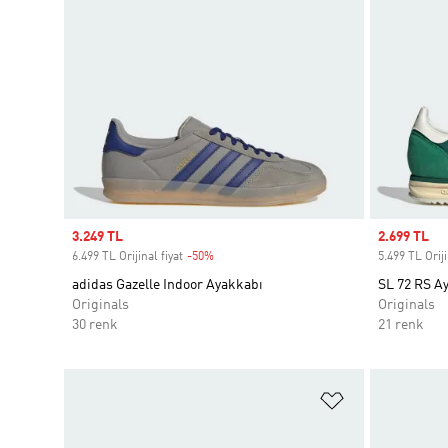
Sale price
3.249 TL
Sale price
2.699 TL
6.499 TL Orijinal fiyat
-50%
Discount
5.499 TL Oriji
adidas Gazelle Indoor Ayakkabı
SL 72 RS A
Originals
Originals
30 renk
21 renk
Favori Listesi