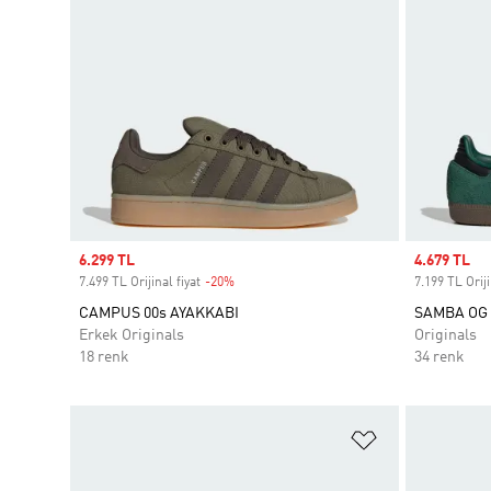
Sale price
6.299 TL
Sale price
4.679 TL
7.499 TL Orijinal fiyat
-20%
Discount
7.199 TL Oriji
CAMPUS 00s AYAKKABI
SAMBA OG 
Erkek Originals
Originals
18 renk
34 renk
Favori Listesi