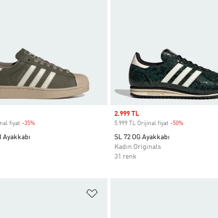
Sale price
2.999 TL
nal fiyat
-35%
Discount
5.999 TL Orijinal fiyat
-50%
Discount
I Ayakkabı
SL 72 OG Ayakkabı
Kadın Originals
31 renk
ne Ekle
Favori Listesine Ekle