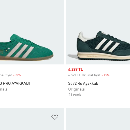
Sale price
4.289 TL
nal fiyat
-35%
Discount
6.599 TL Orijinal fiyat
-35%
Discount
O PRO AYAKKABI
Sl 72 Rs Ayakkabı
nals
Originals
21 renk
ne Ekle
Favori Listesine Ekle