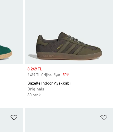
Sale price
3.249 TL
6.499 TL Orijinal fiyat
-50%
Discount
Gazelle Indoor Ayakkabı
Originals
30 renk
Favori Listesine Ekle
Favori List