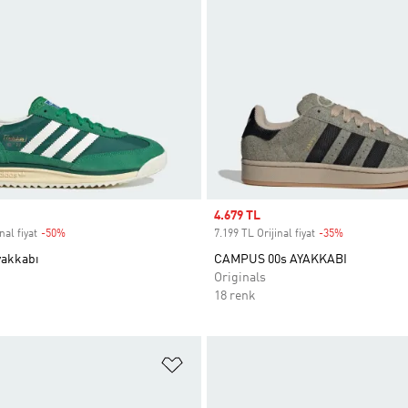
Sale price
4.679 TL
nal fiyat
-50%
Discount
7.199 TL Orijinal fiyat
-35%
Discount
yakkabı
CAMPUS 00s AYAKKABI
Originals
18 renk
ne Ekle
Favori Listesine Ekle