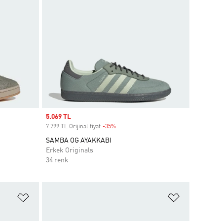
Sale price
5.069 TL
7.799 TL Orijinal fiyat
-35%
Discount
SAMBA OG AYAKKABI
Erkek Originals
34 renk
Favori Listesine Ekle
Favori List