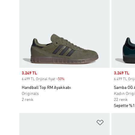
Sale price
3.249 TL
Sale price
3.249 TL
6.499 TL Orijinal fiyat
-50%
Discount
6.499 TL Oriji
Handball Top RM Ayakkabı
Samba OG 
Originals
Kadın Origi
2 renk
22 renk
Sepette %1
Favori Listesi