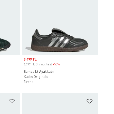
Sale price
3.499 TL
6.999 TL Orijinal fiyat
-50%
Discount
Samba Lt Ayakkabı
Kadın Originals
5 renk
Favori Listesine Ekle
Favori List