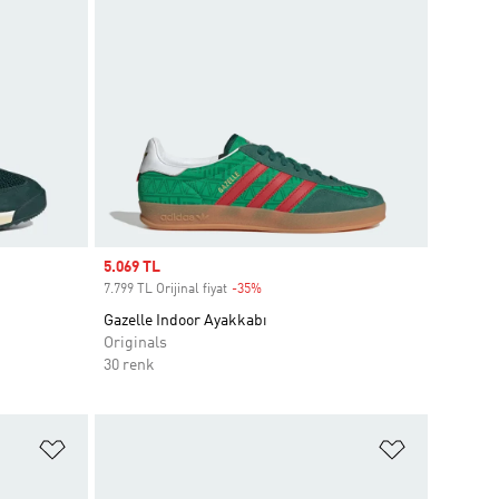
Sale price
5.069 TL
7.799 TL Orijinal fiyat
-35%
Discount
Gazelle Indoor Ayakkabı
Originals
30 renk
Favori Listesine Ekle
Favori List