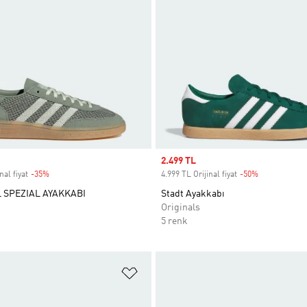
Sale price
2.499 TL
nal fiyat
-35%
Discount
4.999 TL Orijinal fiyat
-50%
Discount
SPEZIAL AYAKKABI
Stadt Ayakkabı
Originals
5 renk
ne Ekle
Favori Listesine Ekle