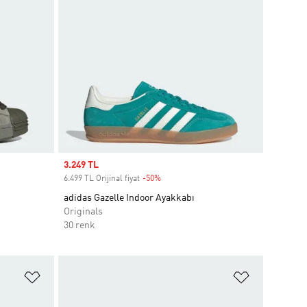
Sale price
3.249 TL
6.499 TL Orijinal fiyat
-50%
Discount
adidas Gazelle Indoor Ayakkabı
Originals
30 renk
Favori Listesine Ekle
Favori List