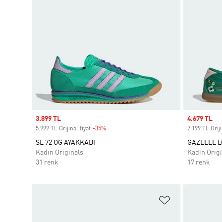
Sale price
3.899 TL
Sale price
4.679 TL
5.999 TL Orijinal fiyat
-35%
Discount
7.199 TL Oriji
SL 72 OG AYAKKABI
GAZELLE L
Kadın Originals
Kadın Origi
31 renk
17 renk
Favori Listesi