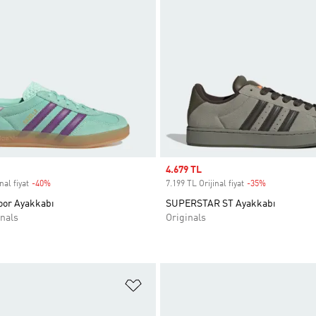
Sale price
4.679 TL
nal fiyat
-40%
Discount
7.199 TL Orijinal fiyat
-35%
Discount
oor Ayakkabı
SUPERSTAR ST Ayakkabı
nals
Originals
ne Ekle
Favori Listesine Ekle