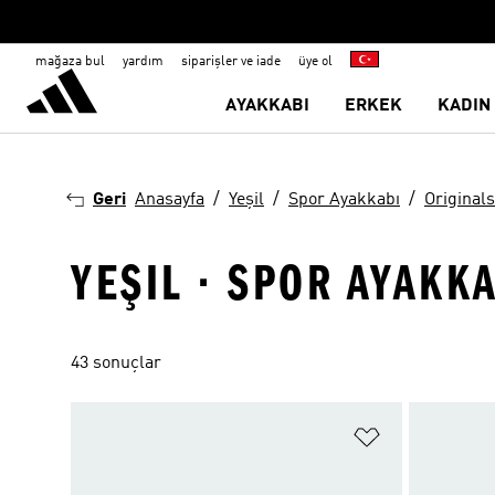
mağaza bul
yardım
siparişler ve iade
üye ol
AYAKKABI
ERKEK
KADIN
Geri
Anasayfa
Yeşil
Spor Ayakkabı
Originals
YEŞIL · SPOR AYAKKA
43 sonuçlar
Favori Listesi