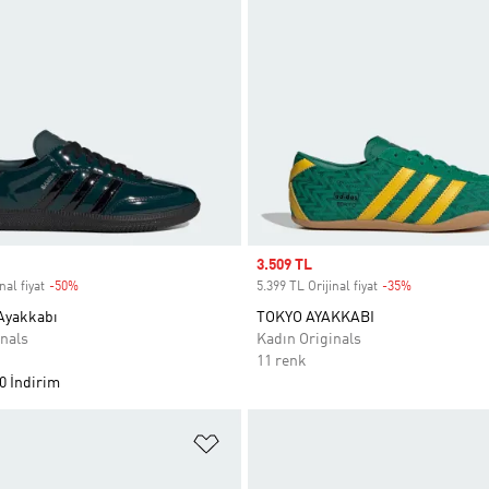
Sale price
3.509 TL
nal fiyat
-50%
Discount
5.399 TL Orijinal fiyat
-35%
Discount
Ayakkabı
TOKYO AYAKKABI
nals
Kadın Originals
11 renk
0 İndirim
ne Ekle
Favori Listesine Ekle