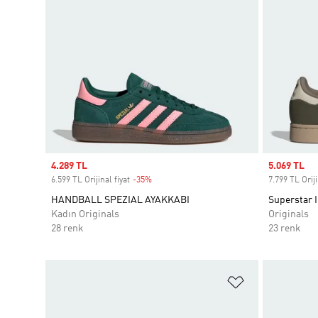
Sale price
4.289 TL
Sale price
5.069 TL
6.599 TL Orijinal fiyat
-35%
Discount
7.799 TL Oriji
HANDBALL SPEZIAL AYAKKABI
Superstar I
Kadın Originals
Originals
28 renk
23 renk
Favori Listesi