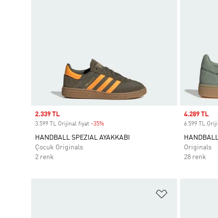
Sale price
2.339 TL
Sale price
4.289 TL
3.599 TL Orijinal fiyat
-35%
Discount
6.599 TL Oriji
HANDBALL SPEZIAL AYAKKABI
HANDBALL 
Çocuk Originals
Originals
2 renk
28 renk
Favori Listesi