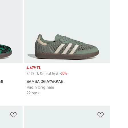
Sale price
4.679 TL
7.199 TL Orijinal fiyat
-35%
Discount
BI
SAMBA OG AYAKKABI
Kadın Originals
22 renk
Favori Listesine Ekle
Favori List