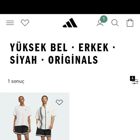
1
YÜKSEK BEL · ERKEK ·
SIYAH · ORIGINALS
4
1 sonuç
Favori Listesine Ekle