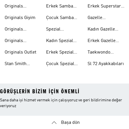
Mont
Ayakkabıları
Ayakkabıları
Originals
Erkek Samba
Erkek Superstar
Eşofman Takımı
Ayakkabıları
Ayakkabıları
Originals Giyim
Çocuk Samba
Gazelle
Ayakkabıları
Ayakkabıları
Originals
Spezial
Kadın Gazelle
Tişörtleri
Ayakkabıları
Ayakkabıları
Originals
Kadın Spezial
Erkek Gazelle
Eşofman Altları
Ayakkabıları
Ayakkabıları
Originals Outlet
Erkek Spezial
Taekwondo
Ayakkabıları
Ayakkabıları
Stan Smith
Çocuk Spezial
Sl 72 Ayakkabıları
Ayakkabıları
Ayakkabıları
GÖRÜŞLERIN BIZIM IÇIN ÖNEMLI
Sana daha iyi hizmet vermek için çalışıyoruz ve geri bildirimine değer
veriyoruz
Başa dön