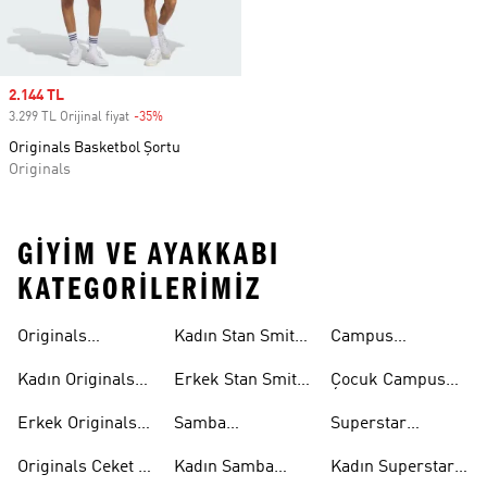
Sale price
2.144 TL
3.299 TL Orijinal fiyat
-35%
Discount
Originals Basketbol Şortu
Originals
GIYIM VE AYAKKABI
KATEGORILERIMIZ
Originals
Kadın Stan Smith
Campus
Ayakkabi
Ayakkabıları
Ayakkabıları
Kadın Originals
Erkek Stan Smith
Çocuk Campus
Ayakkabı
Ayakkabıları
Ayakkabıları
Erkek Originals
Samba
Superstar
Ayakkabı
Ayakkabıları
Ayakkabıları
Originals Ceket &
Kadın Samba
Kadın Superstar