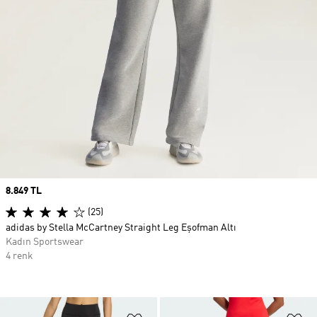
Price
8.849 TL
(25)
adidas by Stella McCartney Straight Leg Eşofman Altı
Kadın Sportswear
4 renk
Favori Listesine Ekle
Fa