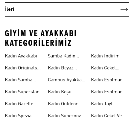
İleri
GIYIM VE AYAKKABI
KATEGORILERIMIZ
Kadın Ayakkabı
Samba Kadın
Kadın Indirim
Ayakkabı
Kadın Originals
Kadin Beyaz
Kadın Ceket
Ayakkabı
Samba
Modelleri
Kadın Samba
Campus Ayakkabı
Kadın Esofman
Ayakkabı
Kadın
Kadın Süperstar
Kadın Koşu
Kadin Esofman
Ayakkabı
Ayakkabısı
Alti
Kadın Gazelle
Kadın Outdoor
Kadın Tayt
Ayakkabı
Ayakkabı
Modelleri
Kadın Spezial
Kadın Supernova
Kadin Ceket Ve
Ayakkabı
Ayakkabı
Mont