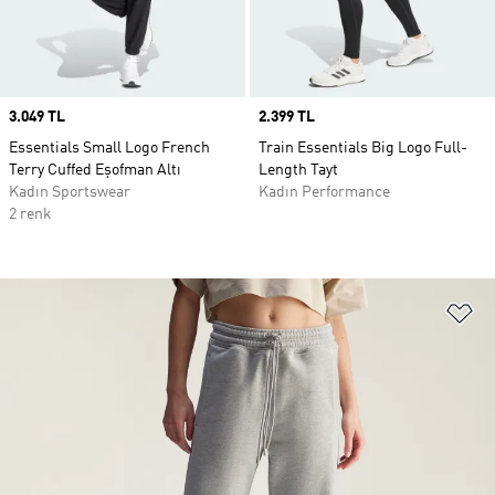
Price
3.049 TL
Price
2.399 TL
Essentials Small Logo French
Train Essentials Big Logo Full-
Terry Cuffed Eşofman Altı
Length Tayt
Kadın Sportswear
Kadın Performance
2 renk
Fa