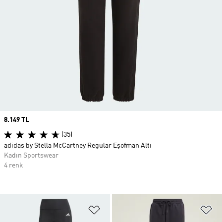
Price
8.149 TL
(35)
adidas by Stella McCartney Regular Eşofman Altı
Kadın Sportswear
4 renk
Favori Listesine Ekle
Fa