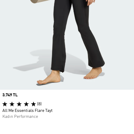
Price
3.749 TL
(8)
All Me Essentials Flare Tayt
Kadın Performance