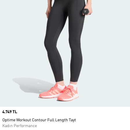
Price
4.749 TL
Optime Workout Contour Full Length Tayt
Kadın Performance