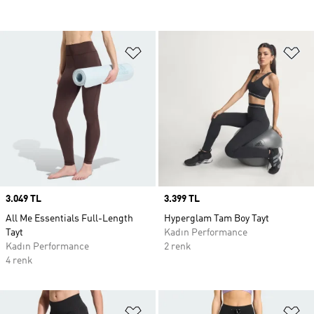
Favori Listesine Ekle
Fa
Price
3.049 TL
Price
3.399 TL
All Me Essentials Full-Length
Hyperglam Tam Boy Tayt
Tayt
Kadın Performance
Kadın Performance
2 renk
4 renk
Favori Listesine Ekle
Fa