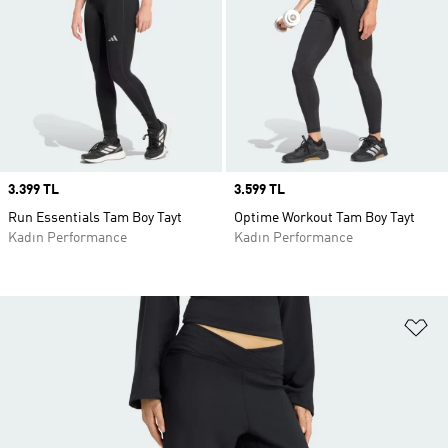
Price
3.399 TL
Price
3.599 TL
Run Essentials Tam Boy Tayt
Optime Workout Tam Boy Tayt
Kadın Performance
Kadın Performance
Fa