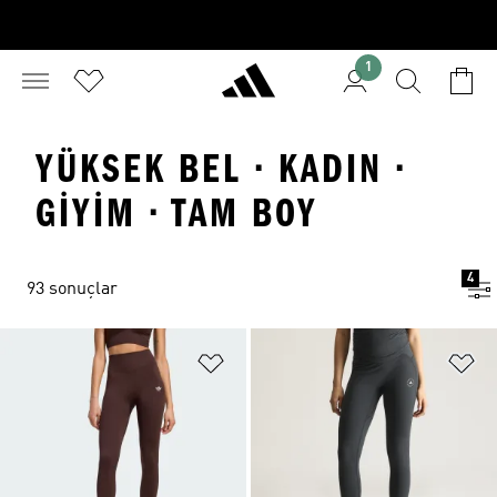
1
YÜKSEK BEL · KADIN ·
GIYIM · TAM BOY
4
93 sonuçlar
Favori Listesine Ekle
Fa