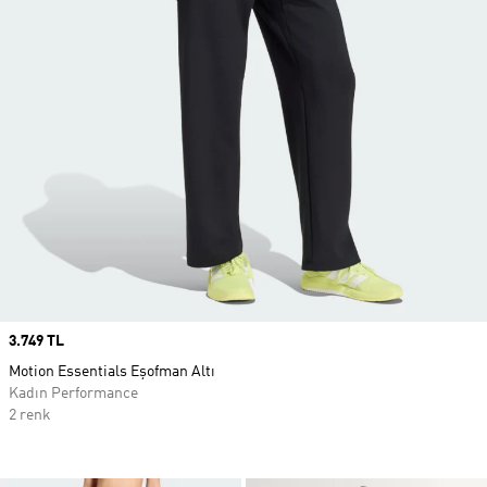
Price
3.749 TL
Motion Essentials Eşofman Altı
Kadın Performance
2 renk