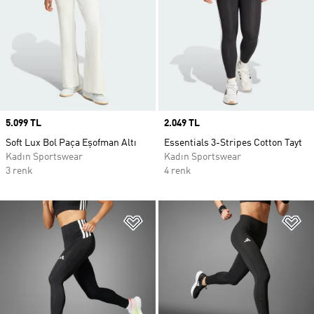
Price
5.099 TL
Price
2.049 TL
Soft Lux Bol Paça Eşofman Altı
Essentials 3-Stripes Cotton Tayt
Kadın Sportswear
Kadın Sportswear
3 renk
4 renk
Favori Listesine Ekle
Fa