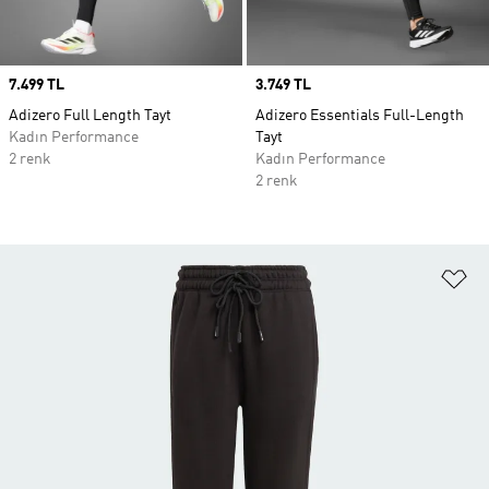
Price
7.499 TL
Price
3.749 TL
Adizero Full Length Tayt
Adizero Essentials Full-Length
Kadın Performance
Tayt
2 renk
Kadın Performance
2 renk
Fa