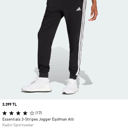
Price
3.399 TL
(17)
Essentials 3-Stripes Jogger Eşofman Altı
Kadın Sportswear