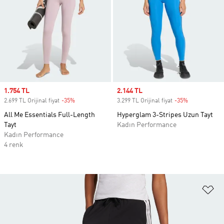
Sale price
1.754 TL
Sale price
2.144 TL
2.699 TL Orijinal fiyat
-35%
Discount
3.299 TL Orijinal fiyat
-35%
Discount
All Me Essentials Full-Length
Hyperglam 3-Stripes Uzun Tayt
Tayt
Kadın Performance
Kadın Performance
4 renk
Fa