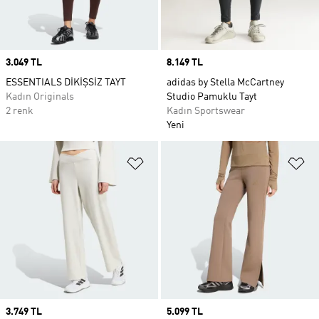
Price
3.049 TL
Price
8.149 TL
ESSENTIALS DİKİŞSİZ TAYT
adidas by Stella McCartney
Kadın Originals
Studio Pamuklu Tayt
2 renk
Kadın Sportswear
Yeni
Favori Listesine Ekle
Fa
Price
3.749 TL
Price
5.099 TL