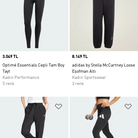
Price
3.049 TL
Price
8.149 TL
Optimé Essentials Cepli Tam Boy
adidas by Stella McCartney Loose
Tayt
Eşofman Altı
Kadın Performance
Kadın Sportswear
5 renk
3 renk
Favori Listesine Ekle
Fa