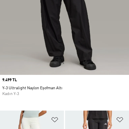
Price
9.499 TL
Y-3 Ultralight Naylon Eşofman Altı
Kadın Y-3
Favori Listesine Ekle
Fa