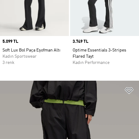
Price
5.099 TL
Price
3.749 TL
Soft Lux Bol Paça Eşofman Altı
Optime Essentials 3-Stripes
Kadın Sportswear
Flared Tayt
3 renk
Kadın Performance
Fa