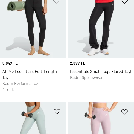
Price
3.049 TL
Price
2.399 TL
All Me Essentials Full-Length
Essentials Small Logo Flared Tayt
Tayt
Kadın Sportswear
Kadın Performance
4 renk
Favori Listesine Ekle
Fa