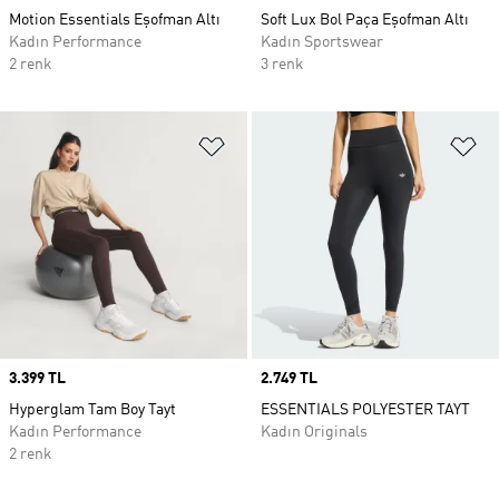
Motion Essentials Eşofman Altı
Soft Lux Bol Paça Eşofman Altı
Kadın Performance
Kadın Sportswear
2 renk
3 renk
Favori Listesine Ekle
Fa
Price
3.399 TL
Price
2.749 TL
Hyperglam Tam Boy Tayt
ESSENTIALS POLYESTER TAYT
Kadın Performance
Kadın Originals
2 renk