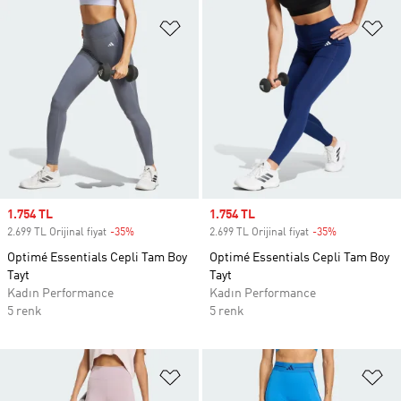
Favori Listesine Ekle
Fa
Sale price
1.754 TL
Sale price
1.754 TL
2.699 TL Orijinal fiyat
-35%
Discount
2.699 TL Orijinal fiyat
-35%
Discount
Optimé Essentials Cepli Tam Boy
Optimé Essentials Cepli Tam Boy
Tayt
Tayt
Kadın Performance
Kadın Performance
5 renk
5 renk
Favori Listesine Ekle
Fa