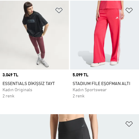
Favori Listesine Ekle
Fa
Price
3.049 TL
Price
5.099 TL
ESSENTIALS DİKİŞSİZ TAYT
STADIUM FİLE EŞOFMAN ALTI
Kadın Originals
Kadın Sportswear
2 renk
2 renk
Fa