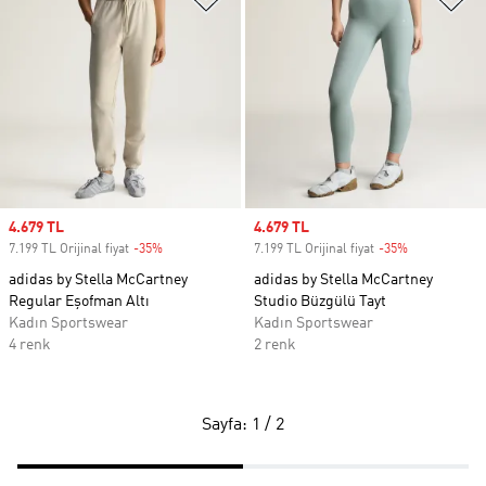
Sale price
4.679 TL
Sale price
4.679 TL
7.199 TL Orijinal fiyat
-35%
Discount
7.199 TL Orijinal fiyat
-35%
Discount
adidas by Stella McCartney
adidas by Stella McCartney
Regular Eşofman Altı
Studio Büzgülü Tayt
Kadın Sportswear
Kadın Sportswear
4 renk
2 renk
Sayfa: 1 / 2