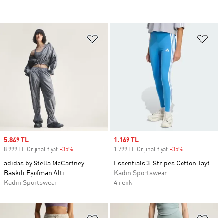
Favori Listesine Ekle
Fa
Sale price
5.849 TL
Sale price
1.169 TL
8.999 TL Orijinal fiyat
-35%
Discount
1.799 TL Orijinal fiyat
-35%
Discount
adidas by Stella McCartney
Essentials 3-Stripes Cotton Tayt
Baskılı Eşofman Altı
Kadın Sportswear
Kadın Sportswear
4 renk
Favori Listesine Ekle
Fa