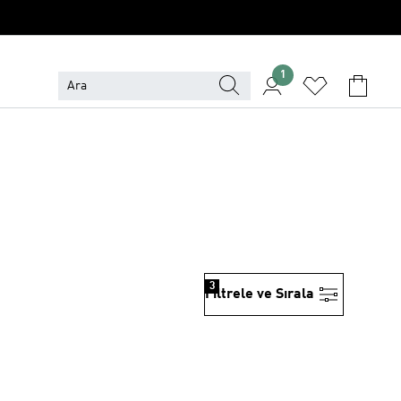
1
3
Filtrele ve Sırala