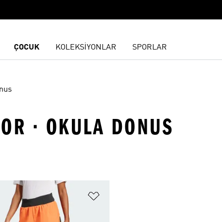
ÇOCUK
KOLEKSİYONLAR
SPORLAR
onus
OOR · OKULA DONUS
ne Ekle
Favori Listesine Ekle