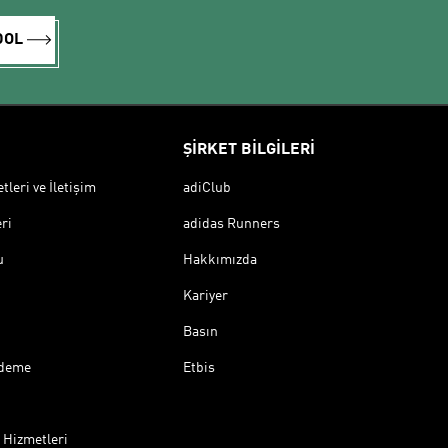
DOL
ŞİRKET BİLGİLERİ
leri ve İletişim
adiClub
ri
adidas Runners
u
Hakkımızda
Kariyer
Basın
Ödeme
Etbis
 Hizmetleri