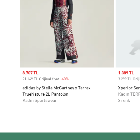
Sale price
8.707 TL
Sale price
1.389 TL
21.149 TL Orijinal fiyat
-60%
Discount
3.299 TL Oriji
adidas by Stella McCartney x Terrex
Xperior Şor
TrueNature 2L Pantolon
Kadın TER
Kadın Sportswear
2 renk