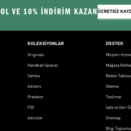
 OL VE 10% İNDİRİM KAZAN
ÜCRETSİZ KAY
KOLEKSİYONLAR
DESTEK
Originals
Müşteri Hizmet
Handball Spezial
Mağaza Rehbe
Samba
Beden Tablos
Adizero
Ödeme
Predator
Teslimat
F50
İade ve Geri 
Adicolor
Sitemap
Bilgi Toplumu