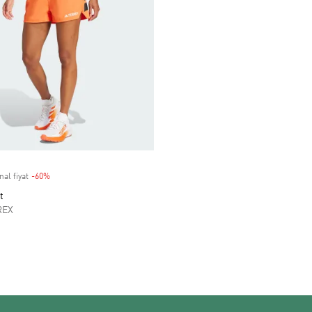
nal fiyat
-60%
Discount
t
REX