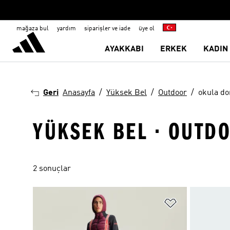
mağaza bul
yardım
siparişler ve iade
üye ol
AYAKKABI
ERKEK
KADIN
Geri
Anasayfa
Yüksek Bel
Outdoor
okula d
YÜKSEK BEL · OUTD
2 sonuçlar
Favori Listesi