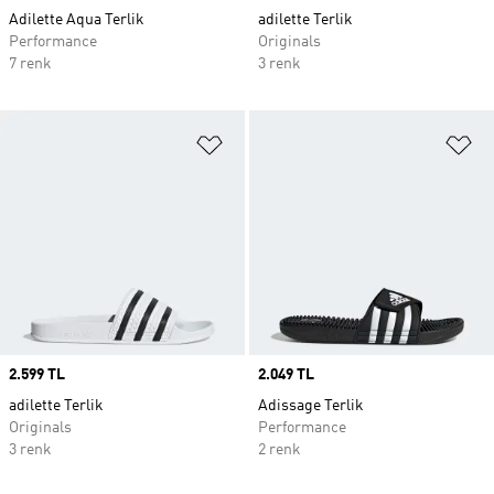
Adilette Aqua Terlik
adilette Terlik
Performance
Originals
7 renk
3 renk
Favori Listesine Ekle
Fa
Price
2.599 TL
Price
2.049 TL
adilette Terlik
Adissage Terlik
Originals
Performance
3 renk
2 renk