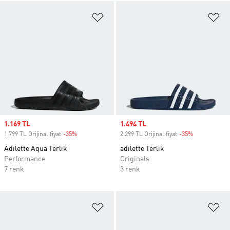
Favori Listesine Ekle
Fa
Sale price
1.169 TL
Sale price
1.494 TL
1.799 TL Orijinal fiyat
-35%
Discount
2.299 TL Orijinal fiyat
-35%
Discount
Adilette Aqua Terlik
adilette Terlik
Performance
Originals
7 renk
3 renk
Favori Listesine Ekle
Fa