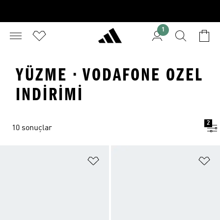
1
YÜZME · VODAFONE OZEL
INDIRIMI
2
10 sonuçlar
Favori Listesine Ekle
Fa