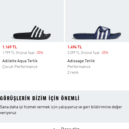
Sale price
1.169 TL
Sale price
1.494 TL
1.799 TL Orijinal fiyat
-35%
Discount
2.299 TL Orijinal fiyat
-35%
Discount
Adilette Aqua Terlik
Adissage Terlik
Çocuk Performance
Performance
2 renk
GÖRÜŞLERIN BIZIM IÇIN ÖNEMLI
Sana daha iyi hizmet vermek için çalışıyoruz ve geri bildirimine değer
veriyoruz