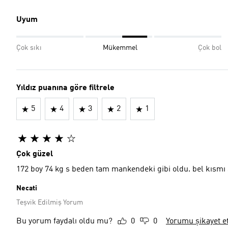
Uyum
Çok sıkı
Mükemmel
Çok bol
Yıldız puanına göre filtrele
5
4
3
2
1
Çok güzel
172 boy 74 kg s beden tam mankendeki gibi oldu. bel kısmı 
Necati
Teşvik Edilmiş Yorum
Bu yorum faydalı oldu mu?
0
0
Yorumu şikayet e