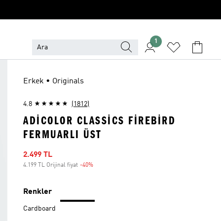
1
Erkek • Originals
4.8
(1812)
ADICOLOR CLASSICS FIREBIRD
FERMUARLI ÜST
İndirimli fiyat
2.499 TL
4.199 TL Orijinal fiyat
-40%
İndirim
Renkler
Cardboard