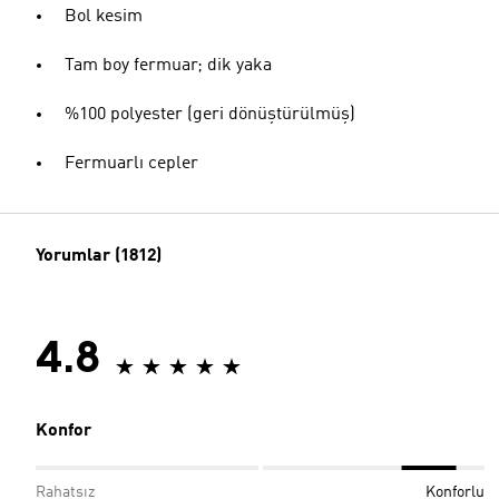
Bol kesim
Tam boy fermuar; dik yaka
%100 polyester (geri dönüştürülmüş)
Fermuarlı cepler
Yorumlar (1812)
4.8
Konfor
Rahatsız
Konforlu