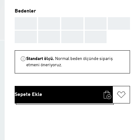
Bedenler
AAA
AAA
AAA
AAA
AAA
AAA
AAA
AAA
AAA
Standart ölçü.
Normal beden ölçünde sipariş
etmeni öneriyoruz.
Sepete Ekle