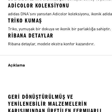
ADICOLOR KOLEKSIYONU
adidas DNA'sını yansıtan Adicolor koleksiyonu, ikonik adid
TRIKO KUMAŞ
Triko, yumuşak bir dokuya ve ikonik bir parlaklığa sahiptir.
RIBANA DETAYLAR
Ribana detaylar, modele ekstra konfor kazandırır.
Açıklama
GERI DÖNÜŞTÜRÜLMÜŞ VE
YENILENEBILIR MALZEMELERIN
KARIŞIMINDAN ÜRETILEN FERMUARLI