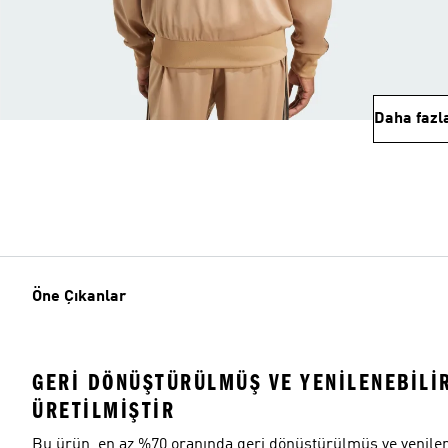
Daha fazl
Öne Çıkanlar
GERI DÖNÜŞTÜRÜLMÜŞ VE YENILENEBILI
ÜRETILMIŞTIR
Bu ürün, en az %70 oranında geri dönüştürülmüş ve yenilen