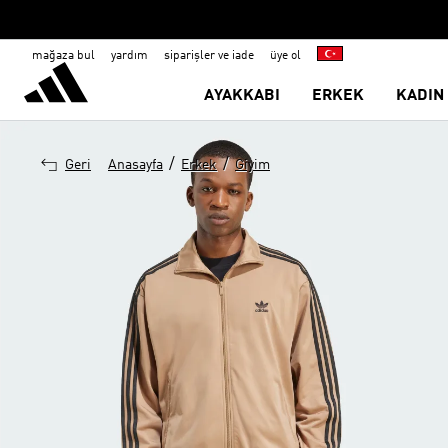
mağaza bul
yardım
siparişler ve iade
üye ol
AYAKKABI
ERKEK
KADIN
/
/
Geri
Anasayfa
Erkek
Giyim