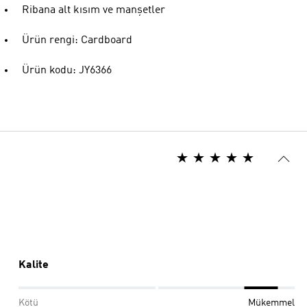
Ribana alt kısım ve manşetler
Ürün rengi: Cardboard
Ürün kodu: JY6366
Kalite
Kötü
Mükemmel