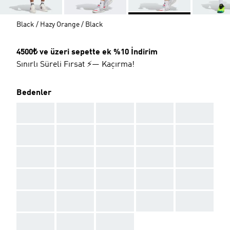
Black / Hazy Orange / Black
4500₺ ve üzeri sepette ek %10 İndirim
Sınırlı Süreli Fırsat ⚡— Kaçırma!
Bedenler
AAA
AAA
AAA
AAA
AAA
AAA
AAA
AAA
AAA
AAA
AAA
AAA
AAA
AAA
AAA
AAA
AAA
AAA
AAA
AAA
AAA
AAA
AAA
AAA
AAA
AAA
AAA
AAA