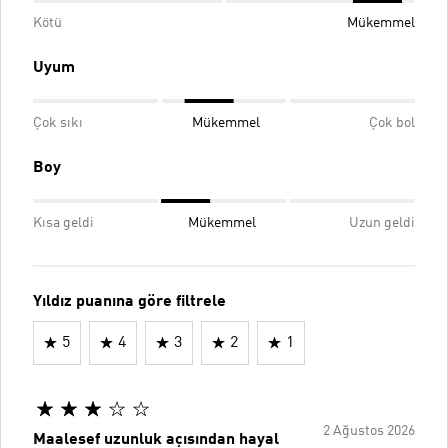
Kötü
Mükemmel
Uyum
Çok sıkı
Mükemmel
Çok bol
Boy
Kısa geldi
Mükemmel
Uzun geldi
Yıldız puanına göre filtrele
5
4
3
2
1
2 Ağustos 2026
Maalesef uzunluk açısından hayal