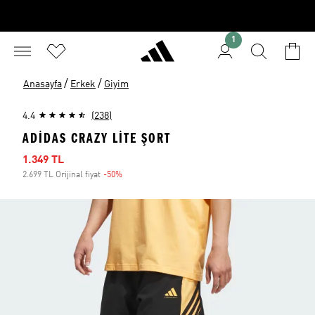
1
/
/
Anasayfa
Erkek
Giyim
4.4
(238)
ADIDAS CRAZY LITE ŞORT
İndirimli fiyat
1.349 TL
2.699 TL Orijinal fiyat
-50%
İndirim