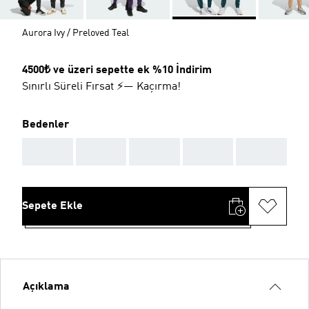
Aurora Ivy / Preloved Teal
4500₺ ve üzeri sepette ek %10 İndirim
Sınırlı Süreli Fırsat ⚡— Kaçırma!
Bedenler
AAA
AAA
AAA
AAA
AAA
Sepete Ekle
Açıklama