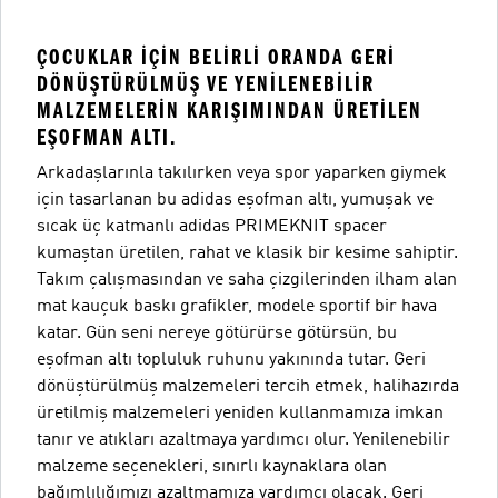
ÇOCUKLAR IÇIN BELIRLI ORANDA GERI
DÖNÜŞTÜRÜLMÜŞ VE YENILENEBILIR
MALZEMELERIN KARIŞIMINDAN ÜRETILEN
EŞOFMAN ALTI.
Arkadaşlarınla takılırken veya spor yaparken giymek
için tasarlanan bu adidas eşofman altı, yumuşak ve
sıcak üç katmanlı adidas PRIMEKNIT spacer
kumaştan üretilen, rahat ve klasik bir kesime sahiptir.
Takım çalışmasından ve saha çizgilerinden ilham alan
mat kauçuk baskı grafikler, modele sportif bir hava
katar. Gün seni nereye götürürse götürsün, bu
eşofman altı topluluk ruhunu yakınında tutar. Geri
dönüştürülmüş malzemeleri tercih etmek, halihazırda
üretilmiş malzemeleri yeniden kullanmamıza imkan
tanır ve atıkları azaltmaya yardımcı olur. Yenilenebilir
malzeme seçenekleri, sınırlı kaynaklara olan
bağımlılığımızı azaltmamıza yardımcı olacak. Geri