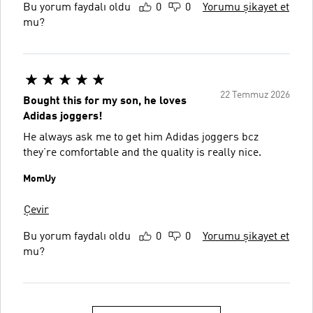
Bu yorum faydalı oldu
0
0
Yorumu şikayet et
mu?
22 Temmuz 2026
Bought this for my son, he loves
Adidas joggers!
He always ask me to get him Adidas joggers bcz
they’re comfortable and the quality is really nice.
MomUy
Çevir
Bu yorum faydalı oldu
0
0
Yorumu şikayet et
mu?