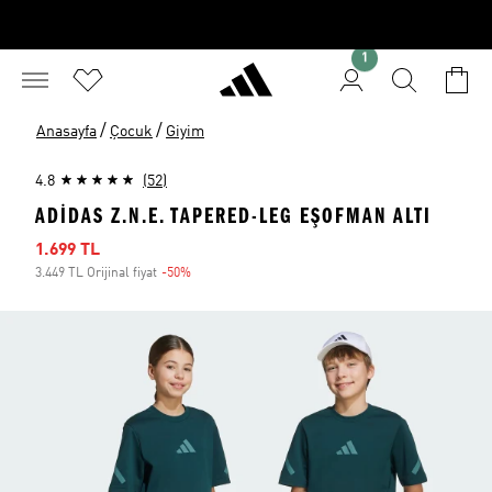
1
/
/
Anasayfa
Çocuk
Giyim
4.8
(52)
ADIDAS Z.N.E. TAPERED-LEG EŞOFMAN ALTI
İndirimli fiyat
1.699 TL
3.449 TL Orijinal fiyat
-50%
İndirim