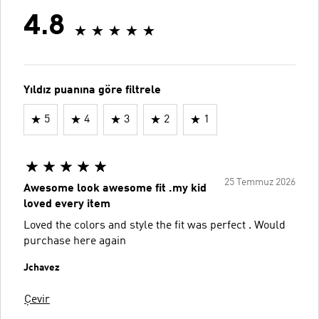
4.8
Yıldız puanına göre filtrele
5
4
3
2
1
25 Temmuz 2026
Awesome look awesome fit .my kid
loved every item
Loved the colors and style the fit was perfect . Would
purchase here again
Jchavez
Çevir