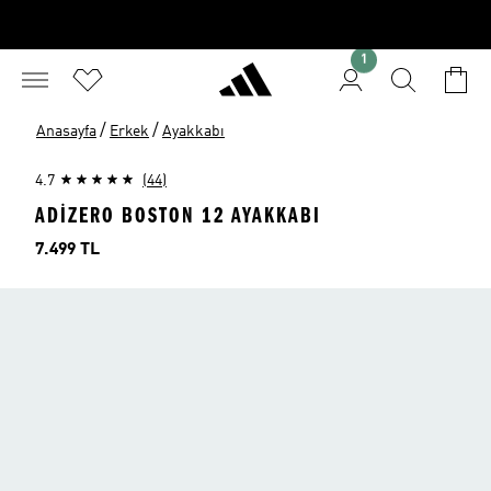
1
/
/
Anasayfa
Erkek
Ayakkabı
4.7
(44)
ADIZERO BOSTON 12 AYAKKABI
Fiyat
7.499 TL