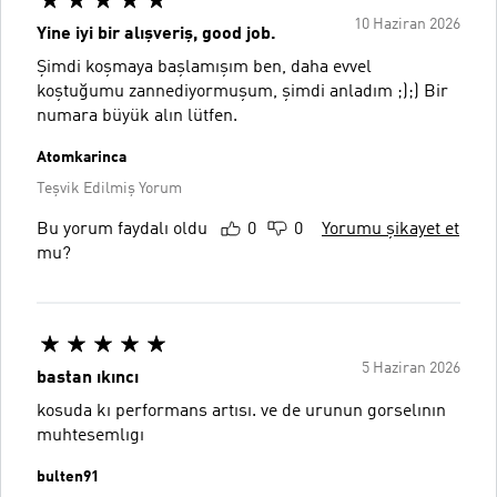
10 Haziran 2026
Yine iyi bir alışveriş, good job.
Şimdi koşmaya başlamışım ben, daha evvel
koştuğumu zannediyormuşum, şimdi anladım ;);) Bir
numara büyük alın lütfen.
Atomkarinca
Teşvik Edilmiş Yorum
Bu yorum faydalı oldu
0
0
Yorumu şikayet et
mu?
5 Haziran 2026
bastan ıkıncı
kosuda kı performans artısı. ve de urunun gorselının
muhtesemlıgı
bulten91