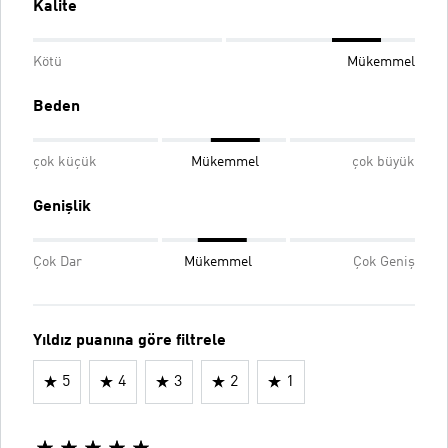
Kalite
Kötü
Mükemmel
Beden
çok küçük
Mükemmel
çok büyük
Genişlik
Çok Dar
Mükemmel
Çok Geniş
Yıldız puanına göre filtrele
5
4
3
2
1