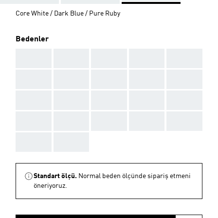
Core White / Dark Blue / Pure Ruby
Bedenler
AAA
AAA
AAA
AAA
AAA
AAA
AAA
AAA
AAA
AAA
AAA
AAA
AAA
AAA
AAA
AAA
AAA
AAA
AAA
AAA
AAA
AAA
Standart ölçü.
Normal beden ölçünde sipariş etmeni
öneriyoruz.