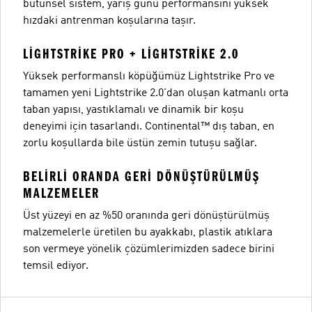
bütünsel sistem, yarış günü performansını yüksek
hızdaki antrenman koşularına taşır.
LIGHTSTRIKE PRO + LIGHTSTRIKE 2.0
Yüksek performanslı köpüğümüz Lightstrike Pro ve
tamamen yeni Lightstrike 2.0'dan oluşan katmanlı orta
taban yapısı, yastıklamalı ve dinamik bir koşu
deneyimi için tasarlandı. Continental™ dış taban, en
zorlu koşullarda bile üstün zemin tutuşu sağlar.
BELIRLI ORANDA GERI DÖNÜŞTÜRÜLMÜŞ
MALZEMELER
Üst yüzeyi en az %50 oranında geri dönüştürülmüş
malzemelerle üretilen bu ayakkabı, plastik atıklara
son vermeye yönelik çözümlerimizden sadece birini
temsil ediyor.