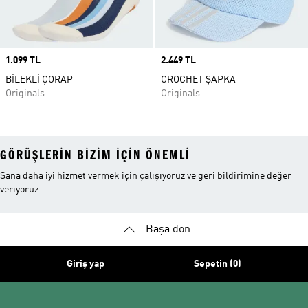
Price
1.099 TL
Price
2.449 TL
BİLEKLİ ÇORAP
CROCHET ŞAPKA
Originals
Originals
GÖRÜŞLERIN BIZIM IÇIN ÖNEMLI
Sana daha iyi hizmet vermek için çalışıyoruz ve geri bildirimine değer
veriyoruz
Başa dön
Giriş yap
Sepetin (0)