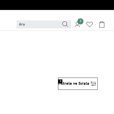
1
3
Filtrele ve Sırala