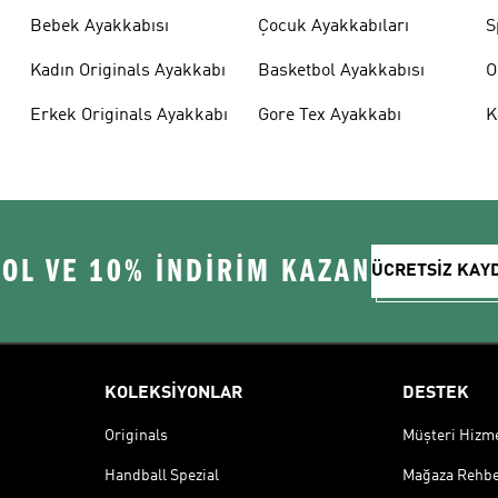
Bebek Ayakkabısı
Çocuk Ayakkabıları
S
Kadın Originals Ayakkabı
Basketbol Ayakkabısı
O
Erkek Originals Ayakkabı
Gore Tex Ayakkabı
K
 OL VE 10% İNDİRİM KAZAN
ÜCRETSİZ KAY
KOLEKSİYONLAR
DESTEK
Originals
Müşteri Hizmet
Handball Spezial
Mağaza Rehbe