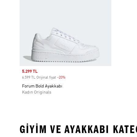
Sale price
5.299 TL
6.599 TL Orijinal fiyat
-20%
Discount
Forum Bold Ayakkabı
Kadın Originals
GIYIM VE AYAKKABI KAT