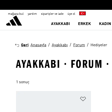
mağaza bul
yardım
siparişler ve iade
üye ol
AYAKKABI
ERKEK
KADIN
Geri
Anasayfa
Ayakkabı
Forum
Hediyeler
AYAKKABI · FORUM ·
1 sonuç
Favori Listesi