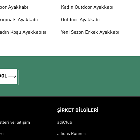
por Ayakkabı
Kadın Outdoor Ayakkabı
riginals Ayakkabi
Outdoor Ayakkabı
adın Koşu Ayakkabısı
Yeni Sezon Erkek Ayakkabı
DOL
ŞİRKET BİLGİLERİ
leri ve İletişim
adiClub
ri
adidas Runners