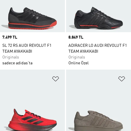
Price
7.499 TL
Price
8.849 TL
SL 72 RS AUDI REVOLUT F1
ADIRACER LO AUDI REVOLUT F1
TEAM AYAKKABI
TEAM AYAKKABI
Originals
Originals
sadece adidas'ta
Online Özel
Favori Listesine Ekle
Fa