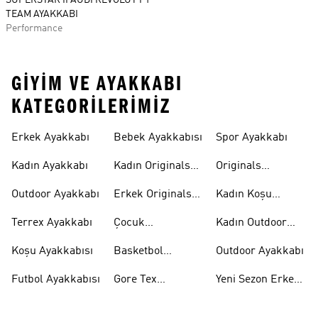
SUPERSTAR II AUDI REVOLUT F1
TEAM AYAKKABI
Performance
GIYIM VE AYAKKABI
KATEGORILERIMIZ
Erkek Ayakkabı
Bebek Ayakkabısı
Spor Ayakkabı
Kadın Ayakkabı
Kadın Originals
Originals
Ayakkabı
Ayakkabi
Outdoor Ayakkabı
Erkek Originals
Kadın Koşu
Ayakkabı
Ayakkabısı
Terrex Ayakkabı
Çocuk
Kadın Outdoor
Ayakkabıları
Ayakkabı
Koşu Ayakkabısı
Basketbol
Outdoor Ayakkabı
Ayakkabısı
Futbol Ayakkabısı
Gore Tex
Yeni Sezon Erkek
Ayakkabı
Ayakkabı