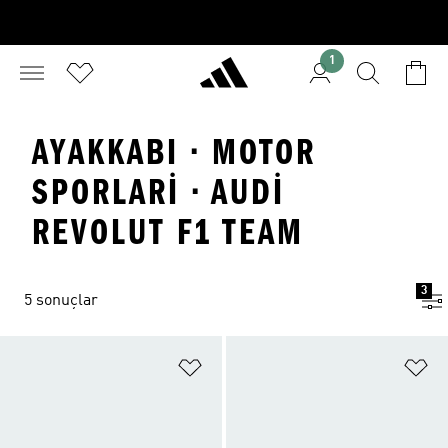
1
AYAKKABI · MOTOR
SPORLARI · AUDI
REVOLUT F1 TEAM
3
5 sonuçlar
Favori Listesine Ekle
Fa