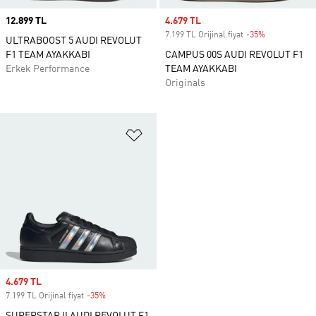
Price
12.899 TL
Sale price
4.679 TL
7.199 TL Orijinal fiyat
-35%
Discount
ULTRABOOST 5 AUDI REVOLUT
F1 TEAM AYAKKABI
CAMPUS 00S AUDI REVOLUT F1
Erkek Performance
TEAM AYAKKABI
Originals
Favori Listesine Ekle
Sale price
4.679 TL
7.199 TL Orijinal fiyat
-35%
Discount