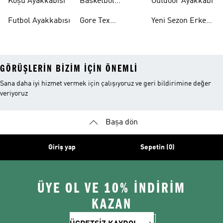
Koşu Ayakkabısı
Basketbol
Outdoor Ayakkabı
Ayakkabısı
Futbol Ayakkabısı
Gore Tex
Yeni Sezon Erkek
Ayakkabı
Ayakkabı
GÖRÜŞLERIN BIZIM IÇIN ÖNEMLI
Sana daha iyi hizmet vermek için çalışıyoruz ve geri bildirimine değer
veriyoruz
Başa dön
Giriş yap
Sepetin (0)
ÜYE OL VE 10% İNDİRİM
KAZAN