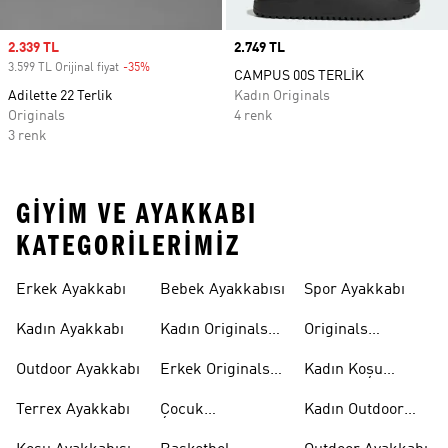
Sale price
2.339 TL
Price
2.749 TL
3.599 TL Orijinal fiyat
-35%
Discount
CAMPUS 00S TERLİK
Adilette 22 Terlik
Kadın Originals
Originals
4 renk
3 renk
GIYIM VE AYAKKABI
KATEGORILERIMIZ
Erkek Ayakkabı
Bebek Ayakkabısı
Spor Ayakkabı
Kadın Ayakkabı
Kadın Originals
Originals
Ayakkabı
Ayakkabi
Outdoor Ayakkabı
Erkek Originals
Kadın Koşu
Ayakkabı
Ayakkabısı
Terrex Ayakkabı
Çocuk
Kadın Outdoor
Ayakkabıları
Ayakkabı