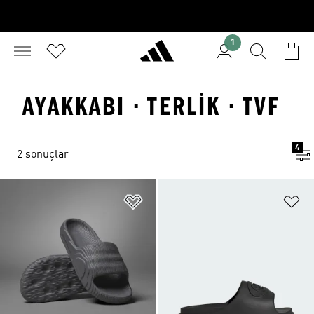
1
AYAKKABI · TERLIK · TVF
4
2 sonuçlar
Favori Listesine Ekle
Fa